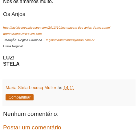
Nós os amamos muito.
Os Anjos
http://stelalecocq.blogspot.com/2013/10/mensagem-dos-anjos-doacao.html
www.VisionsOfHeaven.com
Tradução: Regina Drumond –
reginamadrumond@yahoo.com.br
Grata Regina!
LUZ!
STELA
Maria Stela Lecocq Muller
às
14:11
Compartilhar
Nenhum comentário:
Postar um comentário