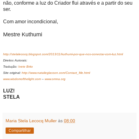
não, conforme a luz do Criador flui através e a partir do seu
ser.
Com amor incondicional,
Mestre Kuthumi
http://stelalecocq.blogspot.com/2013/11/kuthumi-por-que-nos-conectar-com-luz.html
Direitos Autorais:
Tradução:
Ivete Brito
Site original:
http://www.natalieglasson.com/Contact_Me.html
www.wisdomofthelight.com
–
www.omna.org
LUZ!
STELA
Maria Stela Lecocq Muller
às
08:00
Compartilhar