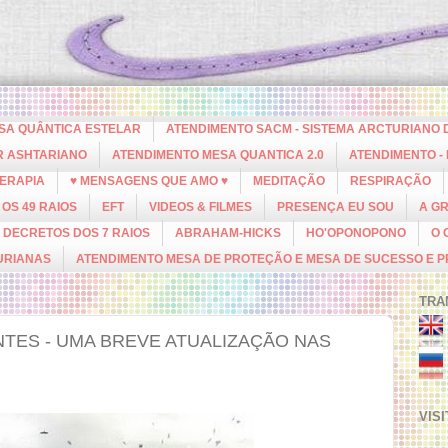
ESA QUÂNTICA ESTELAR
ATENDIMENTO SACM - SISTEMA ARCTURIANO 
R ASHTARIANO
ATENDIMENTO MESA QUANTICA 2.0
ATENDIMENTO -
ERAPIA
♥ MENSAGENS QUE AMO ♥
MEDITAÇÃO
RESPIRAÇÃO
OS 49 RAIOS
EFT
VIDEOS & FILMES
PRESENÇA EU SOU
A G
DECRETOS DOS 7 RAIOS
ABRAHAM-HICKS
HO'OPONOPONO
O 
URIANAS
ATENDIMENTO MESA DE PROTEÇÃO E MESA DE SUCESSO E 
TRA
ES - UMA BREVE ATUALIZAÇÃO NAS
VIS