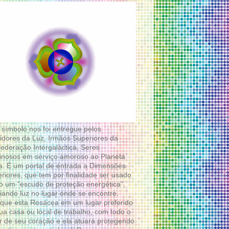
 símbolo nos foi entregue pelos
idores da Luz, Irmãos Superiores da
ederação Intergaláctica, Seres
nosos em serviço amoroso ao Planeta
a. É um portal de entrada a Dimensões
riores, que tem por finalidade ser usado
 um “escudo de proteção energética”,
diando luz no lugar onde se encontre.
que esta Rosácea em um lugar preferido
ua casa ou local de trabalho, com todo o
 de seu coração e ela atuará protegendo