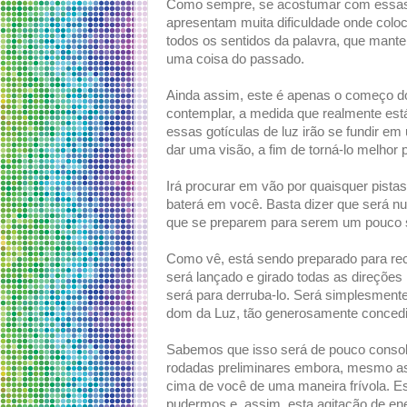
Como sempre, se acostumar com essas v
apresentam muita dificuldade onde coloca
todos os sentidos da palavra, que mante
uma coisa do passado.
Ainda assim, este é apenas o começo d
contemplar, a medida que realmente est
essas gotículas de luz irão se fundir 
dar uma visão, a fim de torná-lo melhor p
Irá procurar em vão por quaisquer pist
baterá em você. Basta dizer que será n
que se preparem para serem um pouco s
Como vê, está sendo preparado para re
será lançado e girado todas as direções
será para derruba-lo. Será simplesment
dom da Luz, tão generosamente concedi
Sabemos que isso será de pouco consolo
rodadas preliminares embora, mesmo as
cima de você de uma maneira frívola. 
pudermos e, assim, esta agitação de ene