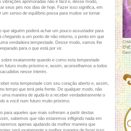
ibrações aprimoradas não é fácil e, desse modo,
r seus pés nos dias de hoje. Fazer isso significa, em
r um senso de equilíbrio possa para muitos se tornar
o que alguém poderá achar um pouco assustador para
á chegando a um ponto de não retorno, o ponto em que
CHA
em uma verdadeira tempestade. Desse modo, vamos lhe
ENE
reparado para o que está por vir.
Ger
as sobre exatamente quando e como esta tempestade
um futuro muito próximo e, assim, aconselhamos a todos
acudidos nesse ínterim.
ceber esta tempestade com seu coração aberto e, assim,
 no tempo que terá pela frente. De qualquer modo, não
e uma maneira de ajudá-lo a receber verdadeiramente o
do a você num futuro muito próximo.
 para aqueles que mais sofreram a partir destas
sim, sabemos que não estaremos infligindo nada em
Estaremos apenas ajudando da melhor maneira que
rgias será exatamente a melhor maneira de fazer isso.