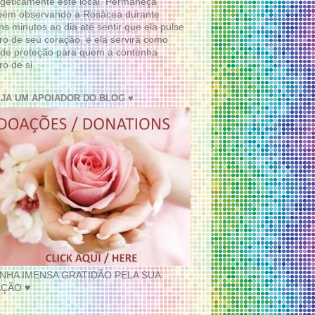
geticamente este local. Permaneça
bém observando a Rosácea durante
ns minutos ao dia até sentir que ela pulse
ro de seu coração, e ela servirá como
de proteção para quem a contenha
ro de si.
EJA UM APOIADOR DO BLOG ♥
INHA IMENSA GRATIDÃO PELA SUA
ÇÃO ♥