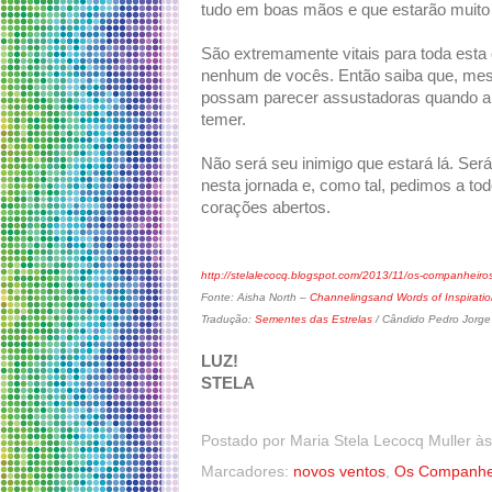
tudo em boas mãos e que estarão muito
São extremamente vitais para toda est
nenhum de vocês. Então saiba que, mes
possam parecer assustadoras quando ap
temer.
Não será seu inimigo que estará lá. Se
nesta jornada e, como tal, pedimos a t
corações abertos.
http://stelalecocq.blogspot.com/2013/11/os-companheiro
Fonte: Aisha North –
Channelingsand Words of Inspirati
Tradução:
Sementes das Estrelas
/ Cândido Pedro Jorge
LUZ!
STELA
Postado por
Maria Stela Lecocq Muller
à
Marcadores:
novos ventos
,
Os Companhei