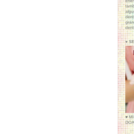
ener
tam
algu
dent
gran
dent
♥ S
♥ M
DOA