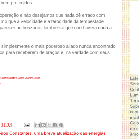
 bem protegidos.
a operação e não desejamos que nada dê errado com
mo que a velocidade e a ferocidade da tempestade
arecer no horizonte, lembre-se que não haverá nada a
rá simplesmente o mais poderoso aliado nunca encontrado
odos para receberem de braços e, na verdade com seus
Este
s-constantes-uma-breve.html
Serv
on
Conf
Lumi
Terr
Supe
como
irra
Colo
s
11:14
de s
ros Constantes
,
uma breve atualização das energias
amor