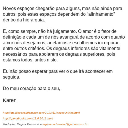
Novos espaços chegarão para alguns, mas não ainda para
outros, pois estes espaços dependem do “alinhamento”
dentro da hierarquia.
E, como sempre, não há julgamento. O amor é o fator de
definição e cada um de nós avançará de acordo com quanto
amor nós desejamos, anelamos e escolhemos incorporar,
entre outros critérios. Os degraus inferiores são vitalmente
necessários para apoiarem os degraus superiores, pois
estamos todos juntos nisto.
Eu não posso esperar para ver o que irá acontecer em
seguida.
Do meu coração para o seu,
Karen
http://stelalecocq.blogspot.com/2013/11/novos-inicios.html
http://gamabooks.com/11.6.2013.html
Tradução: Regina Drumond –
reginamadrumond@yahoo.com.br