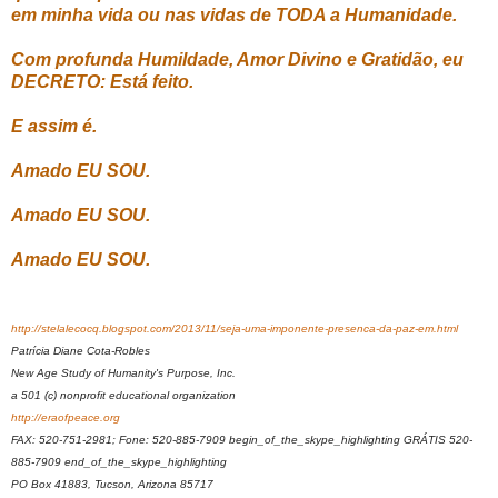
em minha vida ou nas vidas de TODA a Humanidade.
Com profunda Humildade, Amor Divino e Gratidão, eu
DECRETO:
Está feito.
E assim é.
Amado EU SOU.
Amado EU SOU.
Amado EU SOU.
http://stelalecocq.blogspot.com/2013/11/seja-uma-imponente-presenca-da-paz-em.html
Patrícia Diane Cota-Robles
New Age Study of Humanity's Purpose, Inc.
a 501 (c) nonprofit educational organization
http://eraofpeace.org
FAX: 520-751-2981; Fone: 520-885-7909 begin_of_the_skype_highlighting GRÁTIS 520-
885-7909 end_of_the_skype_highlighting
PO Box 41883, Tucson, Arizona 85717