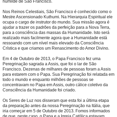
humilde de São Francisco.
Nos Reinos Celestiais, São Francisco é conhecido como o
Mestre Ascensionado Kuthumi. Na Hierarquia Espiritual ele
ocupa o cargo de instrutor do mundo. Sua missão agora é
ajudar a trazer os padrões da perfeição para a Nova Terra,
para a consciência das massas da Humanidade. Isto será
realizado mais facilmente agora que a Humanidade está
ressoando com um nível mais elevado da Consciência
Crística e que criamos um Renascimento do Amor Divino.
Em 4 de Outubro de 2013, o Papa Francisco fez uma
Peregrinação sagrada a Assis, que foi o lar de São
Francisco. Dezenas de milhares de pessoas foram a Assis
para estarem com o Papa. Sua Peregrinação foi relatada em
todo o mundo e enquanto milhões de pessoas se
concentravam no Papa em Assis, outro cálice coletivo da
Consciência da Humanidade foi criado.
Os Seres de Luz nos disseram que esta foi a última etapa
da preparação antes da nossa Peregrinação na Itália, que
iria começar em 5 de Outubro de 2013. Fomos informados
de que, neste caso, o Papa e a Igreja Católica estavam