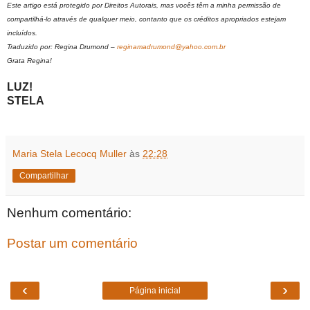
Este artigo está protegido por Direitos Autorais, mas vocês têm a minha permissão de
compartilhá-lo através de qualquer meio, contanto que os créditos apropriados estejam
incluídos.
Traduzido por: Regina Drumond –
reginamadrumond@yahoo.com.br
Grata Regina!
LUZ!
STELA
Maria Stela Lecocq Muller
às
22:28
Compartilhar
Nenhum comentário:
Postar um comentário
‹
›
Página inicial