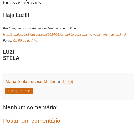
todas as bênçãos.
Haja Luz!!!
Por favor, respeite todos os créditos ao compartilhar
http://stelalecocq.blogspot.com/2014/03/os-elohim-pensamento-comemorem-antes.html
Fonte:
Os Filhos da Alva
LUZ!
STELA
Maria Stela Lecocq Muller
às
11:09
Compartilhar
Nenhum comentário:
Postar um comentário