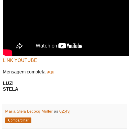
LINK YOUTUBE
Mensagem completa
aqui
LUZ!
STELA
Maria Stela Lecocq Muller
às
02:49
Compartilhar