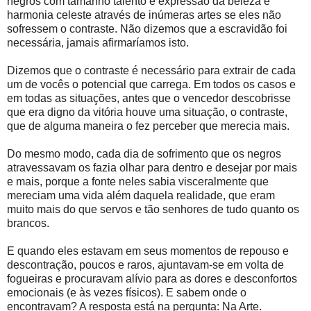
negros com tamanho talento e expressão da beleza e
harmonia celeste através de inúmeras artes se eles não
sofressem o contraste. Não dizemos que a escravidão foi
necessária, jamais afirmaríamos isto.
Dizemos que o contraste é necessário para extrair de cada
um de vocês o potencial que carrega. Em todos os casos e
em todas as situações, antes que o vencedor descobrisse
que era digno da vitória houve uma situação, o contraste,
que de alguma maneira o fez perceber que merecia mais.
Do mesmo modo, cada dia de sofrimento que os negros
atravessavam os fazia olhar para dentro e desejar por mais
e mais, porque a fonte neles sabia visceralmente que
mereciam uma vida além daquela realidade, que eram
muito mais do que servos e tão senhores de tudo quanto os
brancos.
E quando eles estavam em seus momentos de repouso e
descontração, poucos e raros, ajuntavam-se em volta de
fogueiras e procuravam alívio para as dores e desconfortos
emocionais (e às vezes físicos). E sabem onde o
encontravam? A resposta está na pergunta: Na Arte.