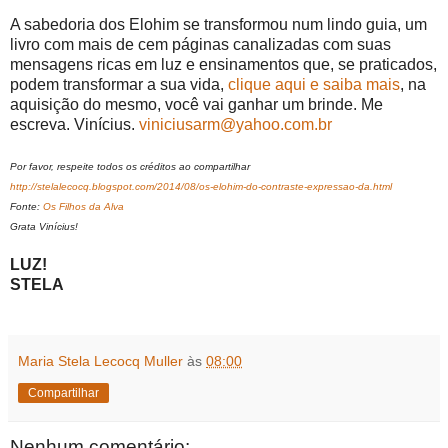
A sabedoria dos Elohim se transformou num lindo guia, um
livro com mais de cem páginas canalizadas com suas
mensagens ricas em luz e ensinamentos que, se praticados,
podem transformar a sua vida,
clique aqui e saiba mais
, na
aquisição do mesmo, você vai ganhar um brinde. Me
escreva. Vinícius.
viniciusarm@yahoo.com.br
Por favor, respeite todos os créditos ao compartilhar
http://stelalecocq.blogspot.com/2014/08/os-elohim-do-contraste-expressao-da.html
Fonte:
Os Filhos da Alva
Grata Vinícius!
LUZ!
STELA
Maria Stela Lecocq Muller
às
08:00
Compartilhar
Nenhum comentário: