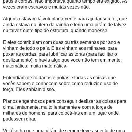
paus e cordas. Não importava quanto tempo era exigido. Às
vezes eram escravos e muitas vezes não.
Alguns estavam lá voluntariamente para ajudar seu rei, que
ainda estava no útero da rainha e teria uma pirâmide talvez
ou talvez outro tipo de estrutura, quando morresse.
E eles contribuíam com duas ou três semanas por ano e
vinham de todo o país. Eles vinham aos milhares, para
puxar as cordas, para lubrificar as toras (para facilitar o
deslizamento), e havia algo que você não tem em mente:
matemática, muita matemática.
Entendiam de roldanas e polias e todas as coisas que
vocês sabem e conhecem sobre como reduzir o uso de
força. Eles sabiam disso.
Planos engenhosos para conseguir deslizar as coisas para
cima, lentamente, muito lentamente e com a força de
milhares de homens, para colocá-las em um lugar onde
pudessem girar.
Você acha que uma pirâmide sempre teve aspecto de uma