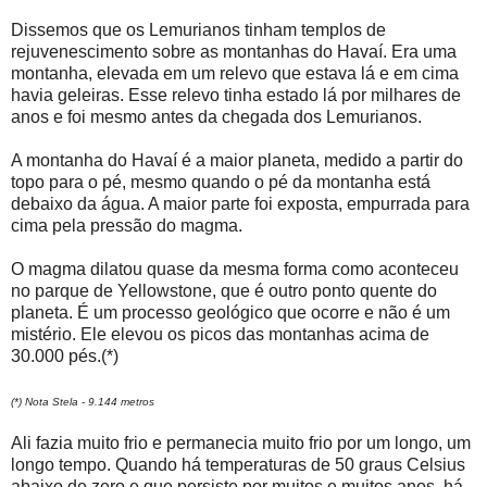
Dissemos que os Lemurianos tinham templos de
rejuvenescimento sobre as montanhas do Havaí. Era uma
montanha, elevada em um relevo que estava lá e em cima
havia geleiras. Esse relevo tinha estado lá por milhares de
anos e foi mesmo antes da chegada dos Lemurianos.
A montanha do Havaí é a maior planeta, medido a partir do
topo para o pé, mesmo quando o pé da montanha está
debaixo da água. A maior parte foi exposta, empurrada para
cima pela pressão do magma.
O magma dilatou quase da mesma forma como aconteceu
no parque de Yellowstone, que é outro ponto quente do
planeta. É um processo geológico que ocorre e não é um
mistério. Ele elevou os picos das montanhas acima de
30.000 pés.(*)
(*) Nota Stela - 9.144 metros
Ali fazia muito frio e permanecia muito frio por um longo, um
longo tempo. Quando há temperaturas de 50 graus Celsius
abaixo de zero e que persiste por muitos e muitos anos, há