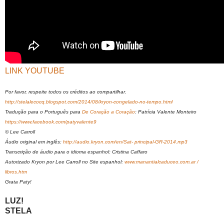
LINK YOUTUBE
Por favor, respeite todos os créditos ao compartilhar.
http://stelalecocq.blogspot.com/2014/08/kryon-congelado-no-tempo.html
Tradução para o Português para
De Coração a Coração
: Patrícia Valente Monteiro
https://www.facebook.com/patyvalente9
© Lee Carroll
Áudio original em inglês:
http://audio.kryon.com/en/Sat- principal-GR-2014.mp3
Transcrição de áudio para o idioma espanhol: Cristina Caffaro
Autorizado Kryon por Lee Carroll no Site espanhol:
www.manantialcaduceo.com.ar /
libros.htm
Grata Paty!
LUZ!
STELA