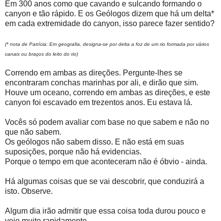
Em 300 anos como que cavando e sulcando formando o
canyon e tão rápido. E os Geólogos dizem que há um delta*
em cada extremidade do canyon, isso parece fazer sentido?
(* nota de Patrícia: Em geografia, designa-se por delta a foz de um rio formada por vários
canais ou braços do leito do rio)
Correndo em ambas as direções. Pergunte-lhes se
encontraram conchas marinhas por ali, e dirão que sim.
Houve um oceano, correndo em ambas as direções, e este
canyon foi escavado em trezentos anos. Eu estava lá.
Vocês só podem avaliar com base no que sabem e não no
que não sabem.
Os geólogos não sabem disso. E não está em suas
suposições, porque não há evidencias.
Porque o tempo em que aconteceram não é óbvio - ainda.
Há algumas coisas que se vai descobrir, que conduzirá a
isto. Observe.
Algum dia irão admitir que essa coisa toda durou pouco e
veio muito rapidamente.