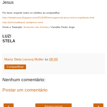
Jesus
Por favor, respeite todos os créditos ao compartilhar
http://stelalecocq.blogspot.com/2014/08/mensagem-de-jesus-reinos-espirituais.html
http://johnsmallman2.wordpress.com/
Fonte e Tradução:
Sementes das Estrelas
/ Candido Pedro Jorge
LUZ!
STELA
Maria Stela Lecocq Muller
às
08:00
Compartilhar
Nenhum comentário:
Postar um comentário
‹
›
Página inicial