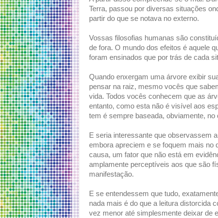
Terra, passou por diversas situações on
partir do que se notava no externo.
Vossas filosofias humanas são constituí
de fora. O mundo dos efeitos é aquele 
foram ensinados que por trás de cada sit
Quando enxergam uma árvore exibir suas
pensar na raiz, mesmo vocês que sabem q
vida. Todos vocês conhecem que as árvo
entanto, como esta não é visível aos e
tem é sempre baseada, obviamente, no 
E seria interessante que observassem a
embora apreciem e se foquem mais no 
causa, um fator que não está em evidênci
amplamente perceptíveis aos que são f
manifestação.
E se entendessem que tudo, exatamente t
nada mais é do que a leitura distorcida
vez menor até simplesmente deixar de e