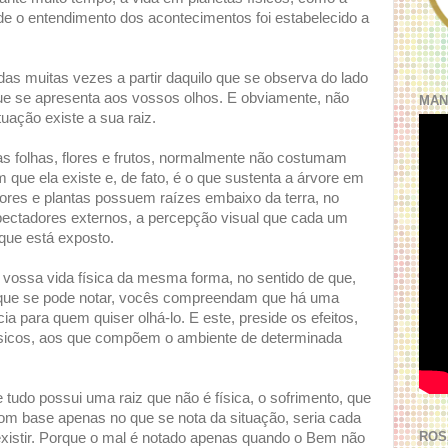
de o entendimento dos acontecimentos foi estabelecido a
das muitas vezes a partir daquilo que se observa do lado
que se apresenta aos vossos olhos. E obviamente, não
MAN
uação existe a sua raiz.
 folhas, flores e frutos, normalmente não costumam
ue ela existe e, de fato, é o que sustenta a árvore em
res e plantas possuem raízes embaixo da terra, no
spectadores externos, a percepção visual que cada um
que está exposto.
 vossa vida física da mesma forma, no sentido de que,
que se pode notar, vocês compreendam que há uma
a para quem quiser olhá-lo. E este, preside os efeitos,
ísicos, aos que compõem o ambiente de determinada
udo possui uma raiz que não é física, o sofrimento, que
 com base apenas no que se nota da situação, seria cada
ROS
xistir. Porque o mal é notado apenas quando o Bem não