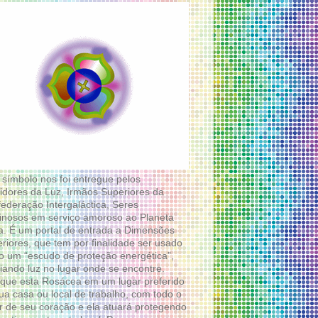
 símbolo nos foi entregue pelos
idores da Luz, Irmãos Superiores da
ederação Intergaláctica, Seres
nosos em serviço amoroso ao Planeta
a. É um portal de entrada a Dimensões
riores, que tem por finalidade ser usado
 um “escudo de proteção energética”,
diando luz no lugar onde se encontre.
que esta Rosácea em um lugar preferido
ua casa ou local de trabalho, com todo o
 de seu coração e ela atuará protegendo