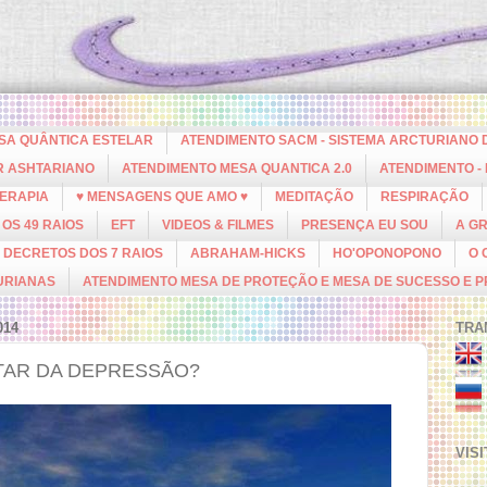
ESA QUÂNTICA ESTELAR
ATENDIMENTO SACM - SISTEMA ARCTURIANO 
R ASHTARIANO
ATENDIMENTO MESA QUANTICA 2.0
ATENDIMENTO -
ERAPIA
♥ MENSAGENS QUE AMO ♥
MEDITAÇÃO
RESPIRAÇÃO
OS 49 RAIOS
EFT
VIDEOS & FILMES
PRESENÇA EU SOU
A G
DECRETOS DOS 7 RAIOS
ABRAHAM-HICKS
HO'OPONOPONO
O 
URIANAS
ATENDIMENTO MESA DE PROTEÇÃO E MESA DE SUCESSO E 
014
TRA
RTAR DA DEPRESSÃO?
VIS