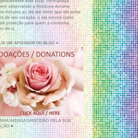
geticamente este local. Permaneça
bém observando a Rosácea durante
ns minutos ao dia até sentir que ela pulse
ro de seu coração, e ela servirá como
de proteção para quem a contenha
ro de si.
EJA UM APOIADOR DO BLOG ♥
INHA IMENSA GRATIDÃO PELA SUA
ÇÃO ♥