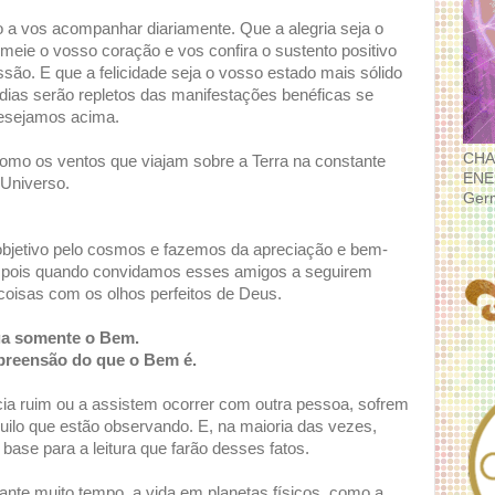
 a vos acompanhar diariamente. Que a alegria seja o
meie o vosso coração e vos confira o sustento positivo
são. E que a felicidade seja o vosso estado mais sólido
dias serão repletos das manifestações benéficas se
esejamos acima.
CHA
omo os ventos que viajam sobre a Terra na constante
ENE
 Universo.
Ger
bjetivo pelo cosmos e fazemos da apreciação e bem-
, pois quando convidamos esses amigos a seguirem
oisas com os olhos perfeitos de Deus.
rga somente o Bem.
preensão do que o Bem é.
a ruim ou a assistem ocorrer com outra pessoa, sofrem
uilo que estão observando. E, na maioria das vezes,
ase para a leitura que farão desses fatos.
ante muito tempo, a vida em planetas físicos, como a