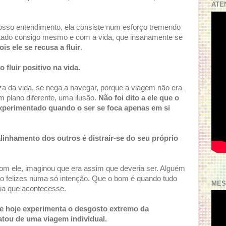
ATE
osso entendimento, ela consiste num esforço tremendo
voltado consigo mesmo e com a vida, que insanamente se
ois ele se recusa a fluir
.
 fluir positivo na vida.
za da vida, se nega a navegar, porque a viagem não era
m plano diferente, uma ilusão.
Não foi dito a ele que o
xperimentado quando o ser se foca apenas em si
alinhamento dos outros é distrair-se do seu próprio
 com ele, imaginou que era assim que deveria ser. Alguém
ão felizes numa só intenção. Que o bom é quando tudo
MES
ia que acontecesse.
ue hoje experimenta o desgosto extremo da
ratou de uma viagem individual.