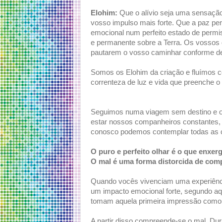
Elohim:
Que o alívio seja uma sensação
vosso impulso mais forte. Que a paz per
emocional num perfeito estado de permis
e permanente sobre a Terra. Os vossos 
pautarem o vosso caminhar conforme d
Somos os Elohim da criação e fluímos c
correnteza de luz e vida que preenche o
Seguimos numa viagem sem destino e o
estar nossos companheiros constantes
conosco podemos contemplar todas as c
O puro e perfeito olhar é o que enxe
O mal é uma forma distorcida de com
Quando vocês vivenciam uma experiênci
um impacto emocional forte, segundo aq
tomam aquela primeira impressão como b
A partir disso compreende-se o mal. Dur