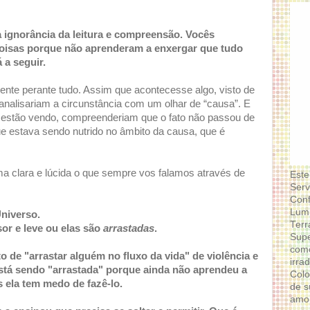
 ignorância da leitura e compreensão. Vocês
oisas porque não aprenderam a enxergar que tudo
 a seguir.
rente perante tudo. Assim que acontecesse algo, visto de
analisariam a circunstância com um olhar de “causa”. E
 estão vendo, compreenderiam que o fato não passou de
e estava sendo nutrido no âmbito da causa, que é
a clara e lúcida o que sempre vos falamos através de
Este
Serv
Conf
Lumi
Universo.
Terr
or e leve ou elas são
arrastadas
.
Supe
como
 de "arrastar alguém no fluxo da vida" de violência e
irra
stá sendo "arrastada" porque ainda não aprendeu a
Colo
 ela tem medo de fazê-lo.
de s
amor