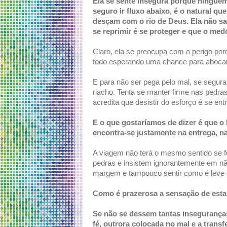
Ela se sente insegura porque ninguém 
seguro ir fluxo abaixo, é o natural q
desçam com o rio de Deus. Ela não s
se reprimir é se proteger e que o medo
Claro, ela se preocupa com o perigo porq
todo esperando uma chance para abocan
E para não ser pega pelo mal, se segura,
riacho. Tenta se manter firme nas pedra
acredita que desistir do esforço é se ent
E o que gostaríamos de dizer é que o 
encontra-se justamente na entrega, na
A viagem não terá o mesmo sentido se 
pedras e insistem ignorantemente em nã
margem e tampouco sentir como é leve 
Como é prazerosa a sensação de estar
Se não se dessem tantas insegurança
fé, outrora colocada no mal e a trans