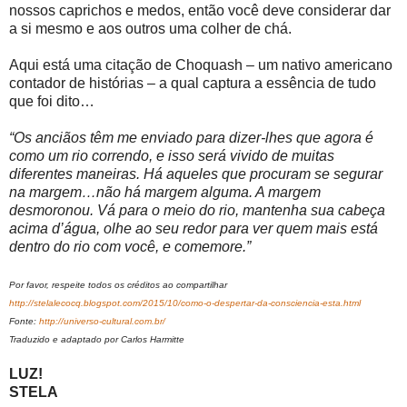
nossos caprichos e medos, então você deve considerar dar
a si mesmo e aos outros uma colher de chá.
Aqui está uma citação de Choquash – um nativo americano
contador de histórias – a qual captura a essência de tudo
que foi dito…
“Os anciãos têm me enviado para dizer-lhes que agora é
como um rio correndo, e isso será vivido de muitas
diferentes maneiras. Há aqueles que procuram se segurar
na margem…não há margem alguma. A margem
desmoronou. Vá para o meio do rio, mantenha sua cabeça
acima d’água, olhe ao seu redor para ver quem mais está
dentro do rio com você, e comemore.”
Por favor, respeite todos os créditos ao compartilhar
http://stelalecocq.blogspot.com/2015/10/como-o-despertar-da-consciencia-esta.html
Fonte:
http://universo-cultural.com.br/
Traduzido e adaptado por Carlos Harmitte
LUZ!
STELA