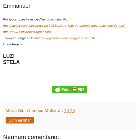
Emmanuel
Por favor, respeite os créditos ao compartilhar
http://stelalecocq.blogspot.com/2015/12/previsao-da-energia-para-dezembro-de.html
http://www.emmanueldagher.com/
Tradução: Regina Drumond –
reginamadrumond@yahoo.com.br
Grata Regina!
LUZ!
STELA
Maria Stela Lecocq Muller
às
18:44
Compartilhar
Nenhum comentário: