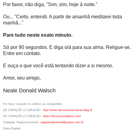
Por favor, não diga, "Sim, sim, hoje à noite."
Ou... "Certo, entendi. A partir de amanhã meditarei toda
manhã..."
Pare tudo neste exato minuto.
Só por 90 segundos. E diga olá para sua alma. Religue-se.
Entre em contato.
E ouça o que você está tentando dizer a si mesmo.
Amor, seu amigo,
Neale Donald Walsch
Por favor, respeite os créditos ao compartilhar
DE CORAÇÃO A CORAÇÃO -
http://www.decoracaoacoracao.blog.br
DE CORAÇÃO A CORAÇÃO -
https://lecocq.wordpress.com
Tradução: Regina Drumond -
reginamadrumond@yahoo.com.br
Grata Regina!