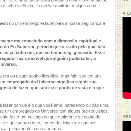
rtar-se é uma tarefa difícil porque o condicionamento de
o à sobrevivência, e envolve confrontar alguns dos
ATE
heiro ou um emprego estável para a nossa segurança e
mente me conectado com a dimensão espiritual e
o do Eu Superior, percebi que a razão pela qual não
e eu já tenho um, que eu tenho negligenciado. Esse
regador mais incrível que alguém poderia ter, o
niverso.
era ou algum sonho filosófico, mas falo isso em um
um empregado do Universo significa seguir sua
 gosta de fazer, que sob esse ponto de vista é o que
 a fazer porque é o que você ama, parecendo ou não uma
-se um empregado do Universo tem alguns pré-requisitos.
MES
ente fazer um balanço do que realmente se gosta de
a vez que vemos isso, temos de deixar ir o que nós
raçar plenamente o que amamos.