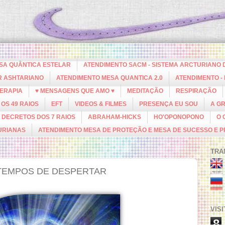
ESA QUÂNTICA ESTELAR
ATENDIMENTO SACM - SISTEMA ARCTURIANO 
R ASHTARIANO
ATENDIMENTO MESA QUANTICA 2.0
ATENDIMENTO -
ERAPIA
♥ MENSAGENS QUE AMO ♥
MEDITAÇÃO
RESPIRAÇÃO
OS 49 RAIOS
EFT
VIDEOS & FILMES
PRESENÇA EU SOU
A G
DECRETOS DOS 7 RAIOS
ABRAHAM-HICKS
HO'OPONOPONO
O 
URIANAS
ATENDIMENTO MESA DE PROTEÇÃO E MESA DE SUCESSO E 
TRA
 TEMPOS DE DESPERTAR
VIS
8