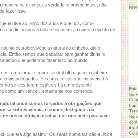
 maneira de alcançar a verdadeira prosperidade, não
ROS
de fazer isso.
ue eu tive ao longo dos anos é que nós, como
s condicionados à falta e escassez, o que é o oposto de
stinto de sobrevivência natural ao dinheiro, daí o
cia. Então, temos que trabalhar para ganhar dinheiro
 sabendo que podemos fazer isso no mundo.
em como tornar seguro seu trabalho, quanto dinheiro
teriais adequados. Se estas coisas são instáveis, há
esmo se eles forem estáveis há um crescente
Este
lha como um câncer, lentamente nos comendo.
Serv
Conf
inatural onde somos forçados a obrigações que
Lumi
nossa sobrevivência, e somos desligados da
Terr
 de nossa intuição criativa que nos pede para viver
Supe
como
irra
Colo
ook que era algo assim:
"Os seres humanos são a única