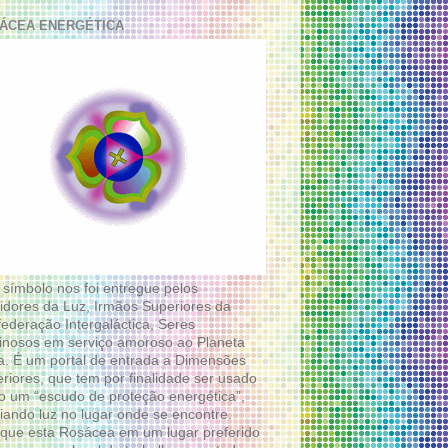
ÁCEA ENERGÉTICA
 símbolo nos foi entregue pelos
idores da Luz, Irmãos Superiores da
ederação Intergaláctica, Seres
nosos em serviço amoroso ao Planeta
a. É um portal de entrada a Dimensões
riores, que tem por finalidade ser usado
 um “escudo de proteção energética”,
diando luz no lugar onde se encontre.
que esta Rosácea em um lugar preferido