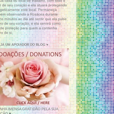
ua casa ou local de trabalho, com todo o
 de seu coração e ela atuará protegendo
geticamente este local. Permaneça
bém observando a Rosácea durante
ns minutos ao dia até sentir que ela pulse
ro de seu coração, e ela servirá como
de proteção para quem a contenha
ro de si.
EJA UM APOIADOR DO BLOG ♥
INHA IMENSA GRATIDÃO PELA SUA
ÇÃO ♥