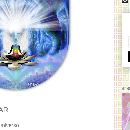
⚜️ H
TAR
 Universo