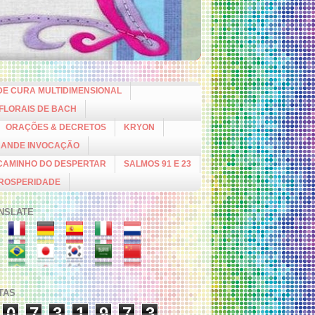
DE CURA MULTIDIMENSIONAL
 FLORAIS DE BACH
ORAÇÕES & DECRETOS
KRYON
RANDE INVOCAÇÃO
CAMINHO DO DESPERTAR
SALMOS 91 E 23
PROSPERIDADE
NSLATE
ITAS
0
7
3
1
9
7
3