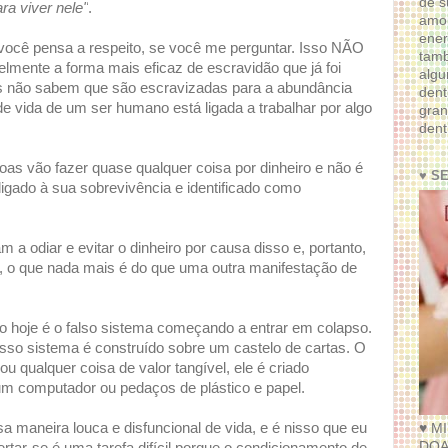
de s
ra viver nele"
.
amor
ener
você pensa a respeito, se você me perguntar. Isso NÃO
tam
elmente a forma mais eficaz de escravidão que já foi
algu
as não sabem que são escravizadas para a abundância
dent
 de vida de um ser humano está ligada a trabalhar por algo
gran
dent
s vão fazer quase qualquer coisa por dinheiro e não é
♥ S
ligado à sua sobrevivência e identificado como
a odiar e evitar o dinheiro por causa disso e, portanto,
o que nada mais é do que uma outra manifestação de
hoje é o falso sistema começando a entrar em colapso.
nosso sistema é construído sobre um castelo de cartas. O
u qualquer coisa de valor tangível, ele é criado
um computador ou pedaços de plástico e papel.
 maneira louca e disfuncional de vida, e é nisso que eu
♥ M
DOA