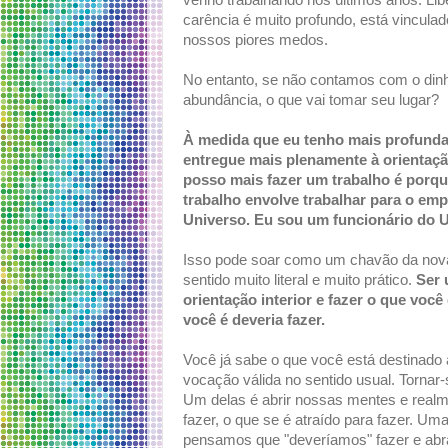
venho trabalhando nos últimos anos. Libe
carência é muito profundo, está vinculad
nossos piores medos.
No entanto, se não contamos com o din
abundância, o que vai tomar seu lugar?
À medida que eu tenho mais profunda
entregue mais plenamente à orientaçã
posso mais fazer um trabalho é porqu
trabalho envolve trabalhar para o emp
Universo. Eu sou um funcionário do U
Isso pode soar como um chavão da nova 
sentido muito literal e muito prático.
Ser 
orientação interior e fazer o que você
você é deveria fazer.
Você já sabe o que você está destinado
vocação válida no sentido usual. Tornar
Um delas é abrir nossas mentes e realm
fazer, o que se é atraído para fazer. Um
pensamos que "deveríamos" fazer e ab