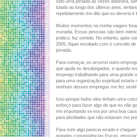
sido uma jornada às vezes dolorosa, s
lutado ao longo dos últimos anos, tentan
repetidamente me dito que eu deveria i
Muitos momentos na minha viagem foram 
moradia. Essas pessoas são bem intenc
prático, faz sentido. No entanto, após s
2005, fiquei revoltado com o conceito de 
jornada.
Para começar, eu arrumei outro emprego
que ajuda os desabrigados, e quando iss
emprego trabalhando para uma grande or
para uma organização espiritual estari
nenhum desses empregos me fez sentir m
Isso porque todos eles tinham uma coi
esforço para fazer algo de que eu não go
me importando se era por uma boa caus
para atividades que não estavam me pr
Para mim algo parecia errado e cheguei 
grandes conseqüências físicas, emociona