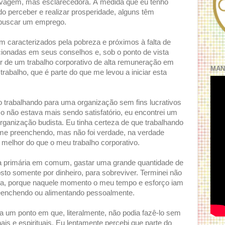
elvagem, mas esclarecedora. À medida que eu tenho
do perceber e realizar prosperidade, alguns têm
r buscar um emprego.
caracterizados pela pobreza e próximos à falta de
ionadas em seus conselhos e, sob o ponto de vista
air de um trabalho corporativo de alta remuneração em
MAN
trabalho, que é parte do que me levou a iniciar esta
 trabalhando para uma organização sem fins lucrativos
o não estava mais sendo satisfatório, eu encontrei um
ganização budista. Eu tinha certeza de que trabalhando
a me preenchendo, mas não foi verdade, na verdade
elhor do que o meu trabalho corporativo.
sa primária em comum, gastar uma grande quantidade de
sto somente por dinheiro, para sobreviver. Terminei não
a, porque naquele momento o meu tempo e esforço iam
eenchendo ou alimentando pessoalmente.
a um ponto em que, literalmente, não podia fazê-lo sem
is e espirituais. Eu lentamente percebi que parte do