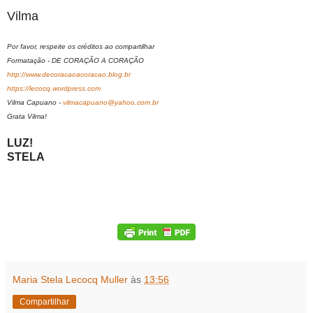
Vilma
Por favor, respeite os créditos ao compartilhar
Formatação - DE CORAÇÃO A CORAÇÃO
http://www.decoracaoacoracao.blog.br
https://lecocq.wordpress.com
Vilma Capuano -
vilmacapuano@yahoo.com.br
Grata Vilma!
LUZ!
STELA
Maria Stela Lecocq Muller
às
13:56
Compartilhar