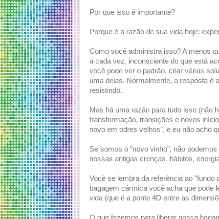
Por que isso é importante?
Porque é a razão de sua vida hoje: expe
Como você administra isso? A menos qu
a cada vez, inconsciente do que está a
você pode ver o padrão, criar várias sol
uma delas. Normalmente, a resposta é a
resistindo.
Mas há uma razão para tudo isso (não 
transformação, transições e novos iníci
novo em odres velhos", e eu não acho qu
Se somos o "novo vinho", não podemos 
nossas antigas crenças, hábitos, energi
Você se lembra da referência ao "fundo 
bagagem cármica você acha que pode le
vida (que é a ponte 4D entre as dimensõ
O que fazemos para liberar nossa bag