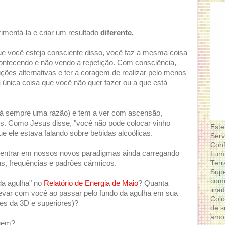
rimentá-la e criar um resultado
diferente.
e você esteja consciente disso, você faz a mesma coisa
contecendo e não vendo a repetição. Com consciência,
uções alternativas e ter a coragem de realizar pelo menos
 única coisa que você não quer fazer ou a que está
há sempre uma razão) e tem a ver com ascensão,
os. Como Jesus disse, "você não pode colocar vinho
Este
e ele estava falando sobre bebidas alcoólicas.
Serv
Conf
entrar em nossos novos paradigmas ainda carregando
Lumi
Terr
as, frequências e padrões cármicos.
Supe
como
da agulha" no
Relatório de Energia de Maio
? Quanta
irra
var com você ao passar pelo fundo da agulha em sua
Colo
es da 3D e superiores)?
de s
amor
agem?