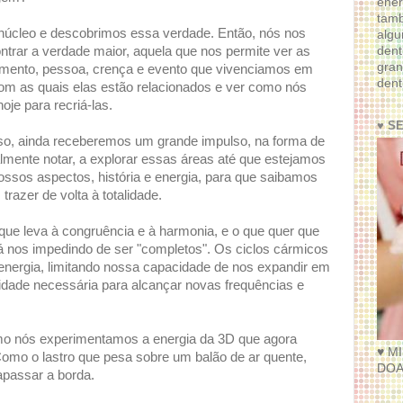
ener
tam
úcleo e descobrimos essa verdade. Então, nós nos
algu
dent
trar a verdade maior, aquela que nos permite ver as
gran
amento, pessoa, crença e evento que vivenciamos em
dent
com as quais elas estão relacionados e ver como nós
je para recriá-las.
♥ S
sso, ainda receberemos um grande impulso, na forma de
lmente notar, a explorar essas áreas até que estejamos
ossos aspectos, história e energia, para que saibamos
razer de volta à totalidade.
 que leva à congruência e à harmonia, e o que quer que
tá nos impedindo de ser "completos". Os ciclos cármicos
nergia, limitando nossa capacidade de nos expandir em
idade necessária para alcançar novas frequências e
mo nós experimentamos a energia da 3D que agora
♥ M
mo o lastro que pesa sobre um balão de ar quente,
DOA
rapassar a borda.