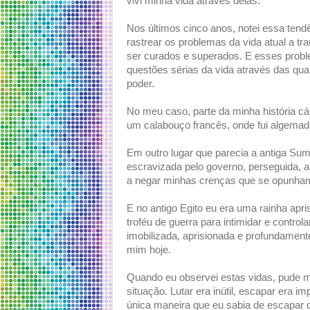
vivi minha vida através delas.
Nos últimos cinco anos, notei essa ten
rastrear os problemas da vida atual a 
ser curados e superados. E esses prob
questões sérias da vida através das qua
poder.
No meu caso, parte da minha história c
um calabouço francês, onde fui algemad
Em outro lugar que parecia a antiga Sum
escravizada pelo governo, perseguida, 
a negar minhas crenças que se opunham
E no antigo Egito eu era uma rainha ap
troféu de guerra para intimidar e contro
imobilizada, aprisionada e profundamen
mim hoje.
Quando eu observei estas vidas, pude 
situação. Lutar era inútil, escapar era
única maneira que eu sabia de escapar 