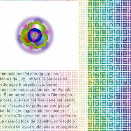
 símbolo nos foi entregue pelos
idores da Luz, Irmãos Superiores da
ederação Intergaláctica, Seres
nosos em serviço amoroso ao Planeta
a. É um portal de entrada a Dimensões
riores, que tem por finalidade ser usado
 um “escudo de proteção energética”,
diando luz no lugar onde se encontre.
que esta Rosácea em um lugar preferido
ua casa ou local de trabalho, com todo o
 de seu coração e ela atuará protegendo