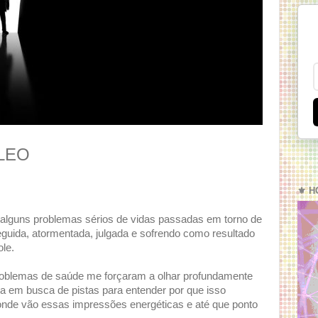
LEO
⚜️ H
 alguns problemas sérios de vidas passadas em torno de
eguida, atormentada, julgada e sofrendo como resultado
ole.
 problemas de saúde me forçaram a olhar profundamente
a em busca de pistas para entender por que isso
 onde vão essas impressões energéticas e até que ponto