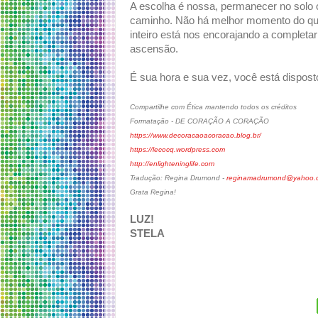
A escolha é nossa, permanecer no solo o
caminho. Não há melhor momento do que a
inteiro está nos encorajando a completa
ascensão.
É sua hora e sua vez, você está disposto
Compartilhe com Ética mantendo todos os créditos
Formatação - DE CORAÇÃO A CORAÇÃO
https://www.decoracaoacoracao.blog.br/
https://lecocq.wordpress.com
http://enlighteninglife.com
Tradução: Regina Drumond -
reginamadrumond@yahoo.c
Grata Regina!
LUZ!
STELA