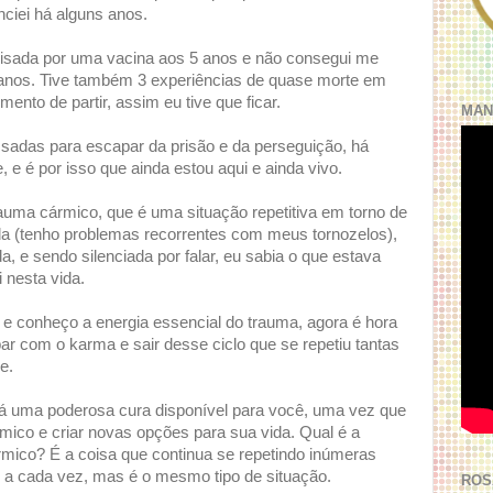
ciei há alguns anos.
alisada por uma vacina aos 5 anos e não consegui me
 anos. Tive também 3 experiências de quase morte em
to de partir, assim eu tive que ficar.
MAN
ssadas para escapar da prisão e da perseguição, há
 e é por isso que ainda estou aqui e ainda vivo.
auma cármico, que é uma situação repetitiva em torno de
ida (tenho problemas recorrentes com meus tornozelos),
a, e sendo silenciada por falar, eu sabia o que estava
 nesta vida.
 e conheço a energia essencial do trauma, agora é hora
ar com o karma e sair desse ciclo que se repetiu tantas
e.
há uma poderosa cura disponível para você, uma vez que
ármico e criar novas opções para sua vida. Qual é a
rmico? É a coisa que continua se repetindo inúmeras
e a cada vez, mas é o mesmo tipo de situação.
ROS