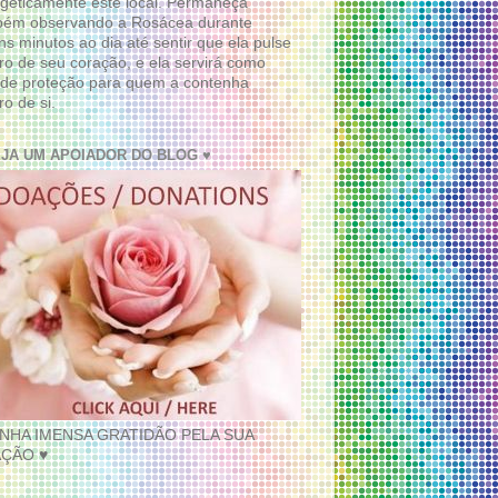
geticamente este local. Permaneça
bém observando a Rosácea durante
ns minutos ao dia até sentir que ela pulse
ro de seu coração, e ela servirá como
de proteção para quem a contenha
ro de si.
EJA UM APOIADOR DO BLOG ♥
INHA IMENSA GRATIDÃO PELA SUA
ÇÃO ♥