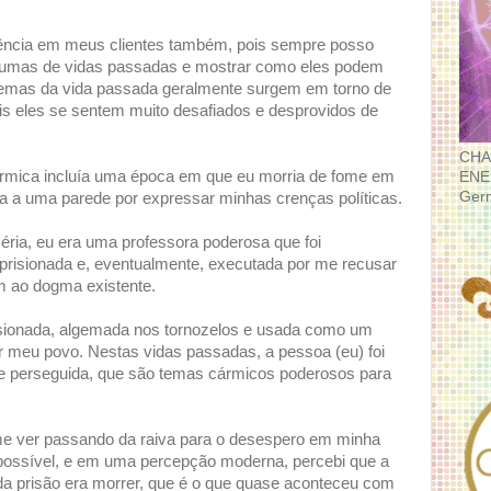
dência em meus clientes também, pois sempre posso
traumas de vidas passadas e mostrar como eles podem
lemas da vida passada geralmente surgem em torno de
is eles se sentem muito desafiados e desprovidos de
CHA
ármica incluía uma época em que eu morria de fome em
ENE
Ger
a a uma parede por expressar minhas crenças políticas.
éria, eu era uma professora poderosa que foi
aprisionada e, eventualmente, executada por me recusar
 ao dogma existente.
risionada, algemada nos tornozelos e usada como um
lar meu povo. Nestas vidas passadas, a pessoa (eu) foi
te perseguida, que são temas cármicos poderosos para
me ver passando da raiva para o desespero em minha
 impossível, e em uma percepção moderna, percebi que a
da prisão era morrer, que é o que quase aconteceu com