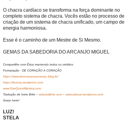
O chacra cardíaco se transforma na força dominante no
completo sistema de chacra. Vocês estão no processo de
criação de um sistema de chacra unificado, um campo de
energia harmoniosa.
Esse é o caminho de um Mestre de Si Mesmo.
GEMAS DA SABEDORIA DO ARCANJO MIGUEL
Compartilhe com Ética mantendo todos os créditos
Formatação - DE CORAÇÃO A CORAÇÃO
https://www.decoracaoacoracao.blog.br/
https://lecocq.wordpress.com
www.StarQuestMastery.com
Tradução de Ivete Brito –
adavai@me.com
–
www.adavai.wordpress.com
Grata Ivete!
LUZ!
STELA