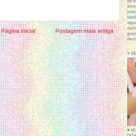
de s
amor
ener
tam
algu
dent
Página inicial
Postagem mais antiga
gran
dent
♥ S
♥ M
DOA