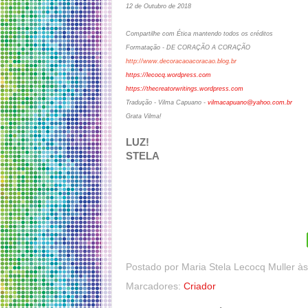
12 de Outubro de 2018
Compartilhe com Ética mantendo todos os créditos
Formatação - DE CORAÇÃO A CORAÇÃO
http://www.decoracaoacoracao.blog.br
https://lecocq.wordpress.com
https://thecreatorwritings.wordpress.com
Tradução - Vilma Capuano -
vilmacapuano@yahoo.com.br
Grata Vilma!
LUZ!
STELA
Postado por
Maria Stela Lecocq Muller
à
Marcadores:
Criador