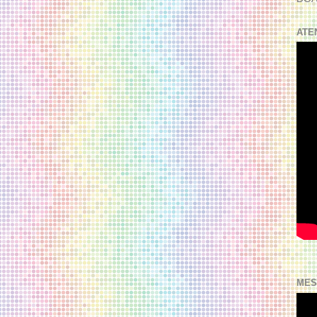
ATE
MES