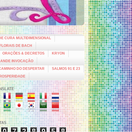
DE CURA MULTIDIMENSIONAL
 FLORAIS DE BACH
ORAÇÕES & DECRETOS
KRYON
RANDE INVOCAÇÃO
CAMINHO DO DESPERTAR
SALMOS 91 E 23
PROSPERIDADE
NSLATE
ITAS
0
7
2
8
9
5
8