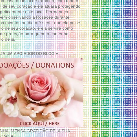
ua casa ou local de trabalho, com todo o
 de seu coração e ela atuará protegendo
geticamente este local. Permaneça
bém observando a Rosácea durante
ns minutos ao dia até sentir que ela pulse
ro de seu coração, e ela servirá como
de proteção para quem a contenha
ro de si.
EJA UM APOIADOR DO BLOG ♥
INHA IMENSA GRATIDÃO PELA SUA
ÇÃO ♥