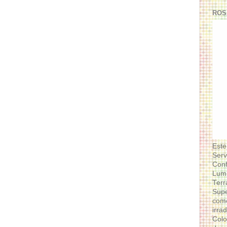
ROS
Este
Serv
Conf
Lumi
Terr
Supe
como
irra
Colo