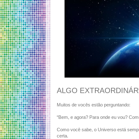
ALGO EXTRAORDINÁR
Muitos de vocês estão perguntando:
“Bem, e agora? Para onde eu vou? Como
Como você sabe, o Universo está sempre
certa.