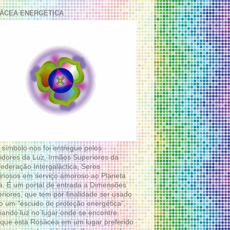
ÁCEA ENERGÉTICA
 símbolo nos foi entregue pelos
idores da Luz, Irmãos Superiores da
ederação Intergaláctica, Seres
nosos em serviço amoroso ao Planeta
a. É um portal de entrada a Dimensões
riores, que tem por finalidade ser usado
 um “escudo de proteção energética”,
diando luz no lugar onde se encontre.
que esta Rosácea em um lugar preferido