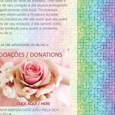
ua casa ou local de trabalho, com todo o
 de seu coração e ela atuará protegendo
geticamente este local. Permaneça
bém observando a Rosácea durante
ns minutos ao dia até sentir que ela pulse
ro de seu coração, e ela servirá como
de proteção para quem a contenha
ro de si.
EJA UM APOIADOR DO BLOG ♥
INHA IMENSA GRATIDÃO PELA SUA
ÇÃO ♥