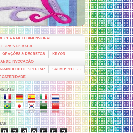
DE CURA MULTIDIMENSIONAL
 FLORAIS DE BACH
ORAÇÕES & DECRETOS
KRYON
RANDE INVOCAÇÃO
CAMINHO DO DESPERTAR
SALMOS 91 E 23
PROSPERIDADE
NSLATE
ITAS
0
7
4
0
5
5
2