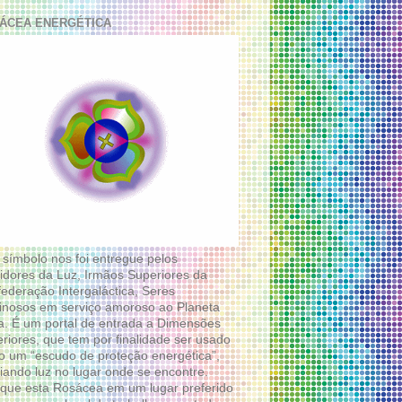
ÁCEA ENERGÉTICA
 símbolo nos foi entregue pelos
idores da Luz, Irmãos Superiores da
ederação Intergaláctica, Seres
nosos em serviço amoroso ao Planeta
a. É um portal de entrada a Dimensões
riores, que tem por finalidade ser usado
 um “escudo de proteção energética”,
diando luz no lugar onde se encontre.
que esta Rosácea em um lugar preferido