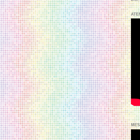
ATE
MES