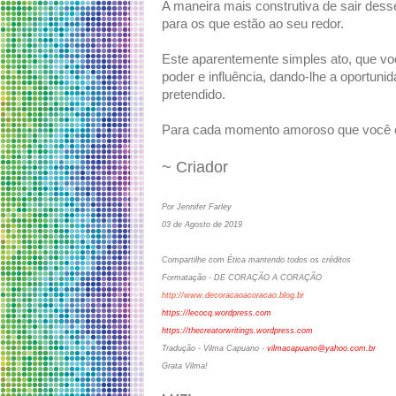
A maneira mais construtiva de sair dess
para os que estão ao seu redor.
Este aparentemente simples ato, que vo
poder e influência, dando-lhe a oportun
pretendido.
Para cada momento amoroso que você e
~ Criador
Por Jennifer Farley
03 de Agosto de 2019
Compartilhe com Ética mantendo todos os créditos
Formatação - DE CORAÇÃO A CORAÇÃO
http://www.decoracaoacoracao.blog.br
https://lecocq.wordpress.com
https://thecreatorwritings.wordpress.com
Tradução - Vilma Capuano -
vilmacapuano@yahoo.com.br
Grata Vilma!