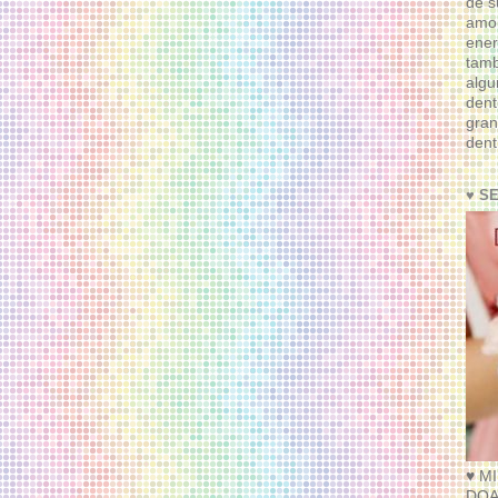
de s
amor
ener
tam
algu
dent
gran
dent
♥ S
♥ M
DOA