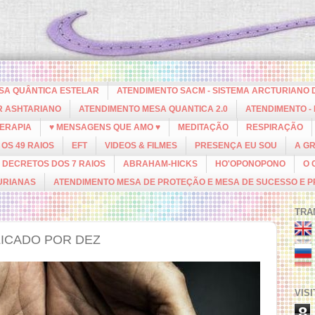
ESA QUÂNTICA ESTELAR
ATENDIMENTO SACM - SISTEMA ARCTURIANO 
R ASHTARIANO
ATENDIMENTO MESA QUANTICA 2.0
ATENDIMENTO -
ERAPIA
♥ MENSAGENS QUE AMO ♥
MEDITAÇÃO
RESPIRAÇÃO
OS 49 RAIOS
EFT
VIDEOS & FILMES
PRESENÇA EU SOU
A G
DECRETOS DOS 7 RAIOS
ABRAHAM-HICKS
HO'OPONOPONO
O 
URIANAS
ATENDIMENTO MESA DE PROTEÇÃO E MESA DE SUCESSO E 
TRA
LICADO POR DEZ
VIS
8