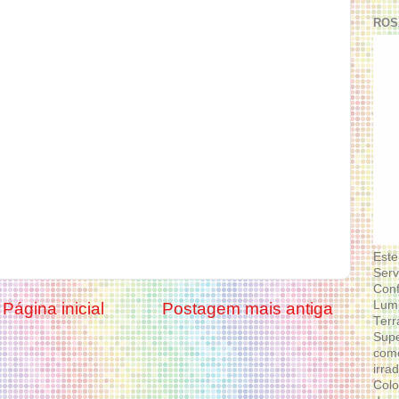
ROS
Este
Serv
Conf
Lumi
Página inicial
Postagem mais antiga
Terr
Supe
como
irra
Colo