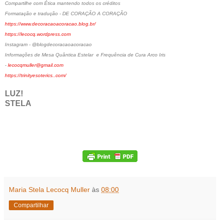
Compartilhe com Ética mantendo todos os créditos
Formatação e tradução - DE CORAÇÃO A CORAÇÃO
https://www.decoracaoacoracao.blog.br/
https://lecocq.wordpress.com
Instagram - @blogdecoracaoacoracao
Informações de Mesa Quântica Estelar e Frequência de Cura Arco Iris
-
lecocqmuller@gmail.com
https://trinityesoterics..com/
LUZ!
STELA
Maria Stela Lecocq Muller
às
08:00
Compartilhar