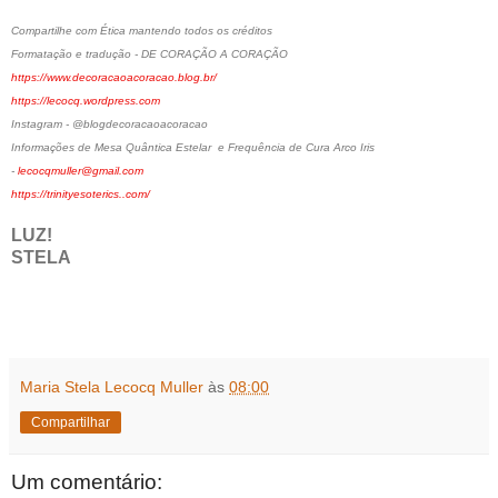
Compartilhe com Ética mantendo todos os créditos
Formatação e tradução - DE CORAÇÃO A CORAÇÃO
https://www.decoracaoacoracao.blog.br/
https://lecocq.wordpress.com
Instagram - @blogdecoracaoacoracao
Informações de Mesa Quântica Estelar e Frequência de Cura Arco Iris
-
lecocqmuller@gmail.com
https://trinityesoterics..com/
LUZ!
STELA
Maria Stela Lecocq Muller
às
08:00
Compartilhar
Um comentário: