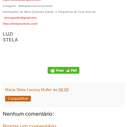
Instagram - @blogdecoracaoacoracao
Informações de Mesa Quântica Estelar e Frequência de Cura Arco Iris
-
lecocqmuller@gmail.com
https://trinityesoterics.com/
LUZ!
STELA
Maria Stela Lecocq Muller
às
08:00
Compartilhar
Nenhum comentário:
Postar um comentário