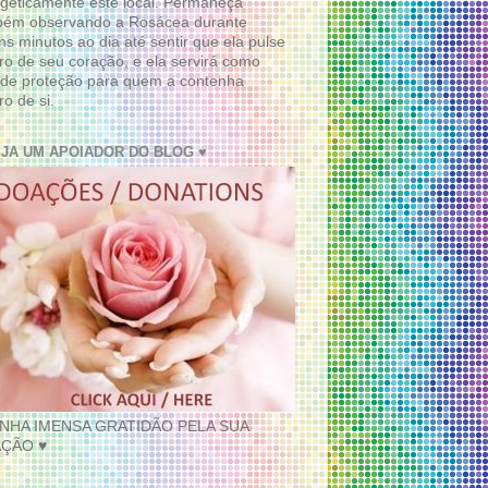
geticamente este local. Permaneça
bém observando a Rosácea durante
ns minutos ao dia até sentir que ela pulse
ro de seu coração, e ela servirá como
de proteção para quem a contenha
ro de si.
EJA UM APOIADOR DO BLOG ♥
INHA IMENSA GRATIDÃO PELA SUA
ÇÃO ♥