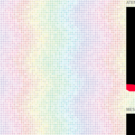
ATE
MES