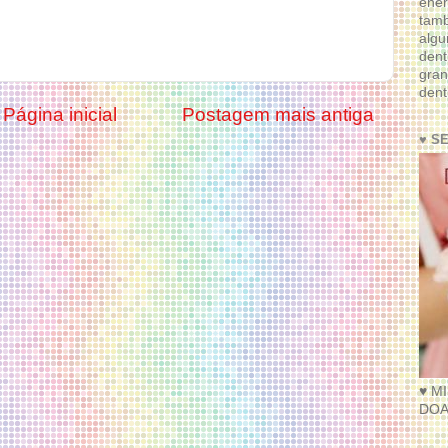
ener
tam
algu
dent
gran
dent
Página inicial
Postagem mais antiga
♥ S
♥ M
DOA