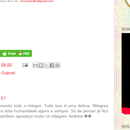
ura Arco Iris -
lecocqmuller@gmail.com
MAN
s
08:00
 Gabriel
:57
roveito todo o milagre. Tudo isso é uma delícia. Milagres
ra toda humanidade agora e sempre. Só de pensar já fico
e também agradeço muito os milagres. Andréia ��
ROS