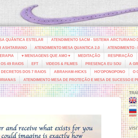
ESA QUÂNTICA ESTELAR
ATENDIMENTO SACM - SISTEMA ARCTURIANO 
R ASHTARIANO
ATENDIMENTO MESA QUANTICA 2.0
ATENDIMENTO -
ERAPIA
♥ MENSAGENS QUE AMO ♥
MEDITAÇÃO
RESPIRAÇÃO
OS 49 RAIOS
EFT
VIDEOS & FILMES
PRESENÇA EU SOU
A G
DECRETOS DOS 7 RAIOS
ABRAHAM-HICKS
HO'OPONOPONO
O 
URIANAS
ATENDIMENTO MESA DE PROTEÇÃO E MESA DE SUCESSO E 
TRA
VIS