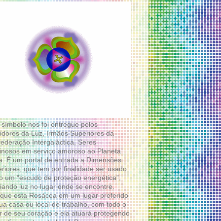
 símbolo nos foi entregue pelos
idores da Luz, Irmãos Superiores da
ederação Intergaláctica, Seres
nosos em serviço amoroso ao Planeta
a. É um portal de entrada a Dimensões
riores, que tem por finalidade ser usado
 um “escudo de proteção energética”,
diando luz no lugar onde se encontre.
que esta Rosácea em um lugar preferido
ua casa ou local de trabalho, com todo o
 de seu coração e ela atuará protegendo