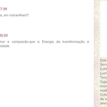
17:39
a, em maravilhas!!!
05:03
Amor e compaixão.que a Energia da transformação e
nidade.
Este
Serv
Conf
Lumi
Terr
Supe
como
irra
Colo
de s
amor