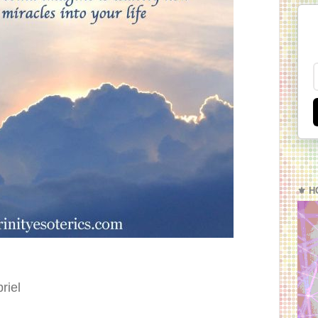
⚜️ H
riel