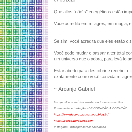
07/05/2020
Que altos "não´s" energéticos estão im
Você acredita em milagres, em magia, 
Se sim, você acredita que eles estão di
Você pode mudar e passar a ter total co
um universo que o adora, para levá-lo 
Estar aberto para descobrir e receber o 
exatamente como você convida milagres
~ Arcanjo Gabriel
Compartilhe com Ética mantendo todos os créditos
Formatação e tradução - DE CORAÇÃO A CORAÇÃO
https://www.decoracaoacoracao.blog.br/
https://lecocq.wordpress.com
Instagram - @blogdecoracaoacoracao