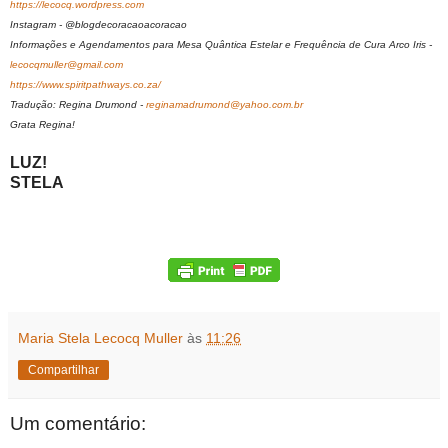
https://lecocq.wordpress.com
Instagram - @blogdecoracaoacoracao
Informações e Agendamentos para Mesa Quântica Estelar e Frequência de Cura Arco Iris -
lecocqmuller@gmail.com
https://www.spiritpathways.co.za/
Tradução: Regina Drumond -
reginamadrumond@yahoo.com.br
Grata Regina!
LUZ!
STELA
Maria Stela Lecocq Muller
às
11:26
Compartilhar
Um comentário: