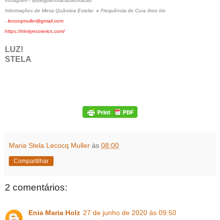
Instagram - @blogdecoracaoacoracao
Informações de Mesa Quântica Estelar e Frequência de Cura Arco Iris
-
lecocqmuller@gmail.com
https://trinityesoterics.com/
LUZ!
STELA
Maria Stela Lecocq Muller
às
08:00
Compartilhar
2 comentários:
Enia Maria Holz
27 de junho de 2020 às 09:50