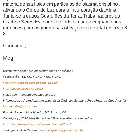
matéria densa física em partículas de plasma cristalino ...
ativando o Corpo de Luz para a Incorporação da Alma.
Junte-se a outros Guardiões da Terra, Trabalhadores da
Grade e Seres Estelares de todo o mundo enquanto nos
reunimos para as poderosas Ativações do Portal de Leão 8:
8 .
Com amor,
Meg
Compartilhe com Ética mantendo todos os créditos
Formatação - DE CORAÇÃO A CORAÇÃO
https://www.decoracaoacoracao.blog.br/
https://lecocq.wordpress.com
Instagram - @blogdecoracaoacoracao
Informações e Agendamentos para Mesa Quântica Estelar e Frequência de Cura Arco Iris -
lecocqmuller@gmail.com
Foto de Jasman Lion Mander, MT. Shasta, CA
Copyright (c) 2020 Meg Benedicte * Todos os direitos reservados
https://archive.aweber.com/newearthcentral/BcstZ
Tradução - Vilma Capuano -
vilmacapuano@yahoo.com.br