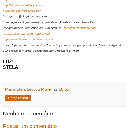
http://stelalecocq.blogspot.com
https://lecocq.wordpress.com
Instagram - @blogdecoracaoacoracao
Informações e Agendamentos para Mesa Quântica Estelar, Mesa Pet,
Psicogerador e Frequência de Cura Arco Iris -
lecocqmuller@gmail.com
www.sparksofdivinelighthealing.com
https://www.facebook.com/pars.kutay1
Foto: Upgrades de Entrada dos Reinos Superiores a Linguagem da Luz Viva - Códigos de
Luz podem ser vistos ... capturada por Vindora M Skelton
LUZ!
STELA
Maria Stela Lecocq Muller
às
10:55
Compartilhar
Nenhum comentário:
Postar um comentário