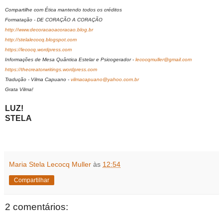
Compartilhe com Ética mantendo todos os créditos
Formatação - DE CORAÇÃO A CORAÇÃO
http://www.decoracaoacoracao.blog.br
http://stelalecocq.blogspot.com
https://lecocq.wordpress.com
Informações de Mesa Quântica Estelar e Psicogerador -
lecocqmuller@gmail.com
https://thecreatorwritings.wordpress.com
Tradução - Vilma Capuano -
vilmacapuano@yahoo.com.br
Grata Vilma!
LUZ!
STELA
Maria Stela Lecocq Muller
às
12:54
Compartilhar
2 comentários: