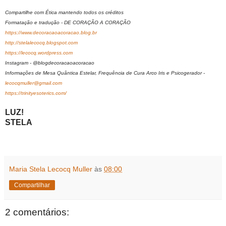
Compartilhe com Ética mantendo todos os créditos
Formatação e tradução - DE CORAÇÃO A CORAÇÃO
https://www.decoracaoacoracao.blog.br
http://stelalecocq.blogspot.com
https://lecocq.wordpress.com
Instagram - @blogdecoracaoacoracao
Informações de Mesa Quântica Estelar, Frequência de Cura Arco Iris e Psicogerador -
lecocqmuller@gmail.com
https://trinityesoterics.com/
LUZ!
STELA
Maria Stela Lecocq Muller
às
08:00
Compartilhar
2 comentários: