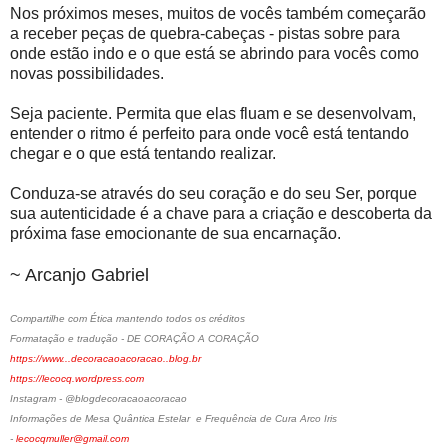
Nos próximos meses, muitos de vocês também começarão
a receber peças de quebra-cabeças - pistas sobre para
onde estão indo e o que está se abrindo para vocês como
novas possibilidades.
Seja paciente. Permita que elas fluam e se desenvolvam,
entender o ritmo é perfeito para onde você está tentando
chegar e o que está tentando realizar.
Conduza-se através do seu coração e do seu Ser, porque
sua autenticidade é a chave para a criação e descoberta da
próxima fase emocionante de sua encarnação.
~ Arcanjo Gabriel
Compartilhe com Ética mantendo todos os créditos
Formatação e tradução - DE CORAÇÃO A CORAÇÃO
https://www...decoracaoacoracao..blog.br
https://lecocq.wordpress.com
Instagram - @blogdecoracaoacoracao
Informações de Mesa Quântica Estelar e Frequência de Cura Arco Iris
-
lecocqmuller@gmail.com