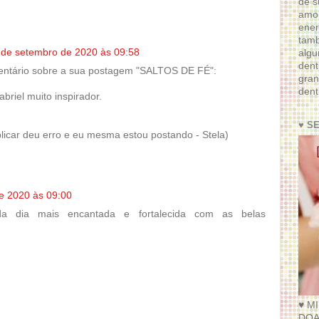
de s
amor
ener
tam
 de setembro de 2020 às 09:58
algu
dent
mentário sobre a sua postagem "SALTOS DE FÉ":
gran
dent
riel muito inspirador.
♥ S
blicar deu erro e eu mesma estou postando - Stela)
e 2020 às 09:00
a dia mais encantada e fortalecida com as belas
♥ M
DOA