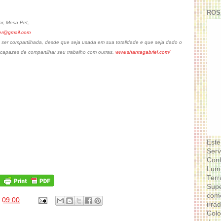
ROS
r, Mesa Pet,
ler@gmail.com
 ser compartilhada, desde que seja usada em sua totalidade e que seja dado o
 capazes de compartilhar seu trabalho com outras.
www.shantagabriel.com/
Este
Serv
Conf
Lumi
Terr
Supe
como
s
09:00
irra
Colo