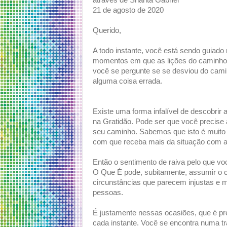
através de Shanta Gabriel
21 de agosto de 2020
Querido,
A todo instante, você está sendo guia
momentos em que as lições do caminho p
você se pergunte se se desviou do cami
alguma coisa errada.
Existe uma forma infalível de descobrir 
na Gratidão. Pode ser que você precise 
seu caminho. Sabemos que isto é muito d
com que receba mais da situação com a
Então o sentimento de raiva pelo que voc
O Que É pode, subitamente, assumir o co
circunstâncias que parecem injustas e m
pessoas.
É justamente nessas ocasiões, que é pre
cada instante. Você se encontra numa tra