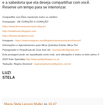
e a sabedoria que ela deseja compartilhar com você.
Reserve um tempo para se interiorizar.
Compartilhe com Ética mantendo todos os créditos
Formatação - DE CORAÇÃO A CORAÇÃO
https://www.decoracaoacoracao.blog.br/
http://stelalecocq.blogspot.com
https://lecocq.wordpress.com
Instagram -
https://www.instagram.com/blogdecoracaoacoracao/channel/
Informações e Agendamentos para Mesa Quântica Estelar, Mesa Pet,
Psicogerador e Frequência de Cura Arco Iris -
lecocqmuller@gmail.com
Esta postagem pode ser republicada como está, sem alterações e todos os links ativos ©
2020 Kate Spreckley
http://www.spiritpathways.co.za
Tradução: Regina Drumond -
reginamadrumond@yahoo.com.br
LUZ!
STELA
Maria Stela Lecocq Muller
às
16:47