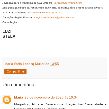
Psicogerador e Frequência de Cura Arco Iris -
lecocqmuller@gmail.com
Esta postagem pode ser republicada como está, sem alterações e todos os links ativos ©
2020 Kate Spreckley
http://www.spiritpathways.co.za
Tradução: Regina Drumond -
reginamadrumond@yahoo.com.br
Grata Regina!
LUZ!
STELA
Maria Stela Lecocq Muller
às
13:55
Compartilhar
Um comentário:
Maria
23 de novembro de 2020 às 19:34
Magnífico, Alma e Coração na direção traz Serenidade e
Equilibrio!!! Gratidão Imensa Kate