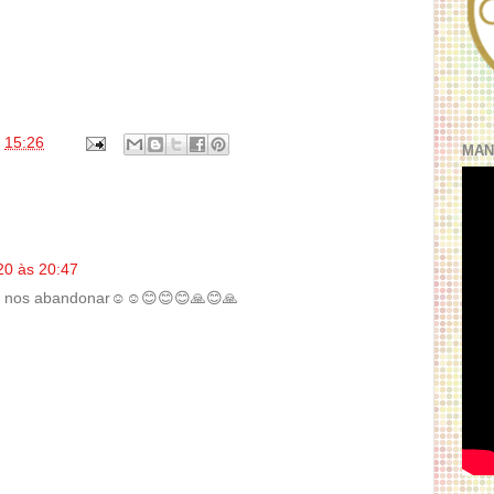
s
15:26
MAN
20 às 20:47
a nos abandonar☺️☺️😊😊😊🙏😊🙏