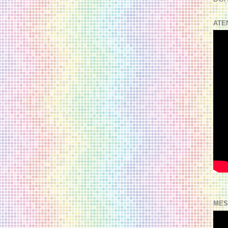
ATE
MES