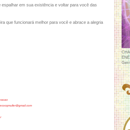
espalhar em sua existência e voltar para você das
ira que funcionará melhor para você e abrace a alegria
CHA
ENE
Ger
oracao
lecocqmuller@gmail.com
r