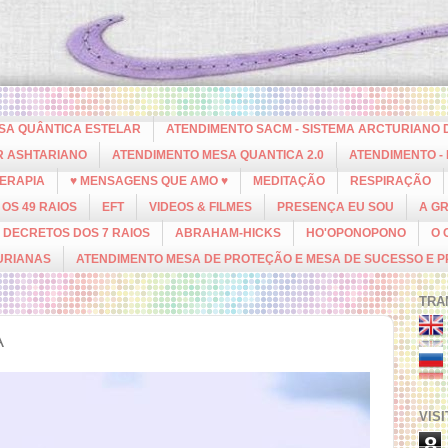
ESA QUÂNTICA ESTELAR
ATENDIMENTO SACM - SISTEMA ARCTURIANO 
R ASHTARIANO
ATENDIMENTO MESA QUANTICA 2.0
ATENDIMENTO -
ERAPIA
♥ MENSAGENS QUE AMO ♥
MEDITAÇÃO
RESPIRAÇÃO
OS 49 RAIOS
EFT
VIDEOS & FILMES
PRESENÇA EU SOU
A G
DECRETOS DOS 7 RAIOS
ABRAHAM-HICKS
HO'OPONOPONO
O 
URIANAS
ATENDIMENTO MESA DE PROTEÇÃO E MESA DE SUCESSO E 
TRA
A
VIS
8