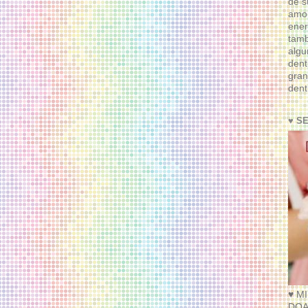
de s
amor
ener
tam
algu
dent
gran
dent
♥ S
♥ M
DOA