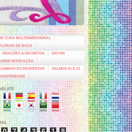
DE CURA MULTIDIMENSIONAL
 FLORAIS DE BACH
ORAÇÕES & DECRETOS
KRYON
RANDE INVOCAÇÃO
CAMINHO DO DESPERTAR
SALMOS 91 E 23
PROSPERIDADE
NSLATE
ITAS
0
7
4
3
6
1
8