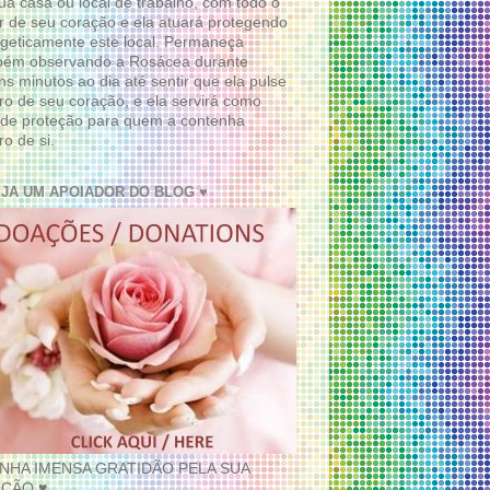
ua casa ou local de trabalho, com todo o
 de seu coração e ela atuará protegendo
geticamente este local. Permaneça
bém observando a Rosácea durante
ns minutos ao dia até sentir que ela pulse
ro de seu coração, e ela servirá como
de proteção para quem a contenha
ro de si.
EJA UM APOIADOR DO BLOG ♥
INHA IMENSA GRATIDÃO PELA SUA
ÇÃO ♥