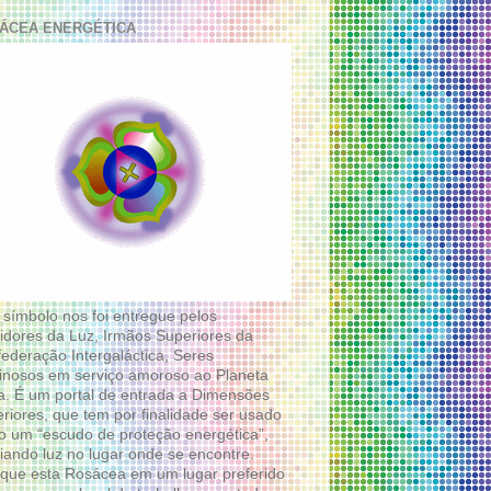
ÁCEA ENERGÉTICA
 símbolo nos foi entregue pelos
idores da Luz, Irmãos Superiores da
ederação Intergaláctica, Seres
nosos em serviço amoroso ao Planeta
a. É um portal de entrada a Dimensões
riores, que tem por finalidade ser usado
 um “escudo de proteção energética”,
diando luz no lugar onde se encontre.
que esta Rosácea em um lugar preferido