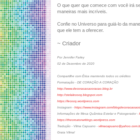
O que quer que comece com você irá se 
maneiras mais incríveis.
Confie no Universo para guiá-lo da mane
que ele tem a oferecer.
~ Criador
Por Jennifer Farley
02 de Dezembro de 2020
Compartilhe com Ética mantendo todos os créditos
Formatação - DE CORAÇÃO A CORAÇÃO
http://www.decoracaoacoracao.blog.br
http://stelalecocq.blogspot.com
https://lecocq.wordpress.com
Instagram -
https://www.instagram.com/blogdecoracaoac
Informações de Mesa Quântica Estelar e Psicogerador -
https://thecreatorwritings.wordpress.com
Tradução - Vilma Capuano -
vilmacapuano@yahoo.com.b
Grata Vilma!