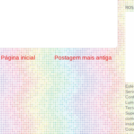
ROS
Página inicial
Postagem mais antiga
Este
Serv
Conf
Lumi
Terr
Supe
como
irra
Colo