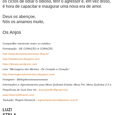
os ciclos de odiar o odioso, ferir o agressor e, em vez disso,
é hora de capacitar e inaugurar uma nova era de amor.
Deus os abençoe,
Nós os amamos muito,
Os Anjos
Compartilhe mantendo todos os créditos
Formatação - DE CORAÇÃO A CORAÇÃO
http://www.decoracaoacoracao.blog.br/
http://stelalecocq.blogspot.com
https://lecocq.wordpress.com
Livro "Mensagens dos Mestres - De Coração a Coração"
http://mensagensdosmestres.blogspot.com/
Instagram - @blogdecoracaoacoracao
Informações e Agendamentos para Mesa Quântica Estelar, Mesa Pet, Mesa Quântica 2.0 e
Frequência de Cura Arco Iris -
lecocqmuller@gmail.com
www.VisionsofHeaven.com
Tradução: Regina Drumond -
reginamadrumond@yahoo.com.br
LUZ!
STELA