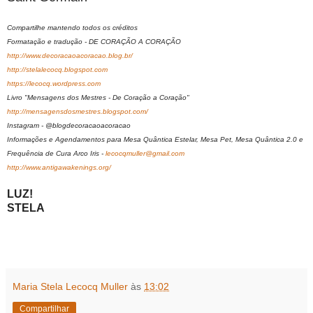
Compartilhe mantendo todos os créditos
Formatação e tradução - DE CORAÇÃO A CORAÇÃO
http://www.decoracaoacoracao.blog.br/
http://stelalecocq.blogspot.com
https://lecocq.wordpress.com
Livro "Mensagens dos Mestres - De Coração a Coração"
http://mensagensdosmestres.blogspot.com/
Instagram - @blogdecoracaoacoracao
Informações e Agendamentos para Mesa Quântica Estelar, Mesa Pet, Mesa Quântica 2.0 e
Frequência de Cura Arco Iris -
lecocqmuller@gmail.com
http://www.antigawakenings.org/
LUZ!
STELA
Maria Stela Lecocq Muller
às
13:02
Compartilhar