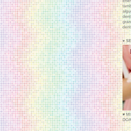
ener
tam
algu
dent
gran
dent
♥ S
♥ M
DOA