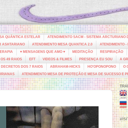
ESA QUÂNTICA ESTELAR
ATENDIMENTO SACM - SISTEMA ARCTURIANO 
R ASHTARIANO
ATENDIMENTO MESA QUANTICA 2.0
ATENDIMENTO -
ERAPIA
♥ MENSAGENS QUE AMO ♥
MEDITAÇÃO
RESPIRAÇÃO
OS 49 RAIOS
EFT
VIDEOS & FILMES
PRESENÇA EU SOU
A G
DECRETOS DOS 7 RAIOS
ABRAHAM-HICKS
HO'OPONOPONO
O 
URIANAS
ATENDIMENTO MESA DE PROTEÇÃO E MESA DE SUCESSO E 
TRA
VIS