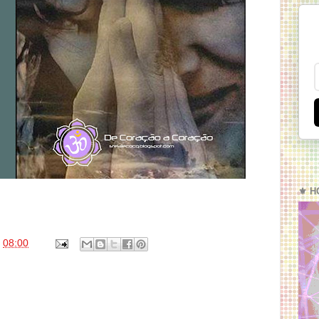
⚜️ H
s
08:00