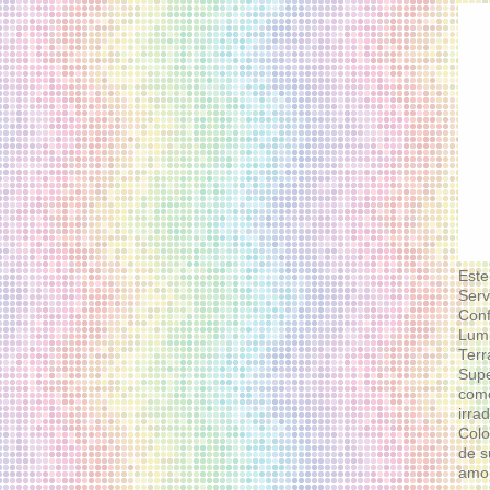
Este
Serv
Conf
Lumi
Terr
Supe
como
irra
Colo
de s
amor