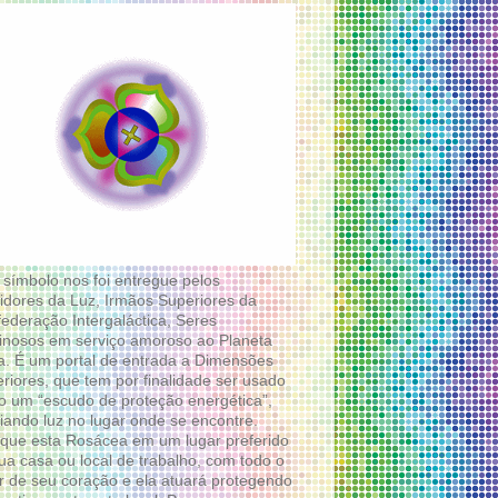
 símbolo nos foi entregue pelos
idores da Luz, Irmãos Superiores da
ederação Intergaláctica, Seres
nosos em serviço amoroso ao Planeta
a. É um portal de entrada a Dimensões
riores, que tem por finalidade ser usado
 um “escudo de proteção energética”,
diando luz no lugar onde se encontre.
que esta Rosácea em um lugar preferido
ua casa ou local de trabalho, com todo o
 de seu coração e ela atuará protegendo