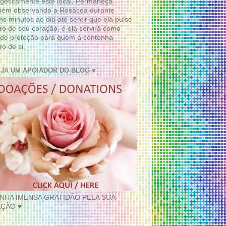
geticamente este local. Permaneça
bém observando a Rosácea durante
ns minutos ao dia até sentir que ela pulse
ro de seu coração, e ela servirá como
de proteção para quem a contenha
ro de si.
EJA UM APOIADOR DO BLOG ♥
INHA IMENSA GRATIDÃO PELA SUA
ÇÃO ♥