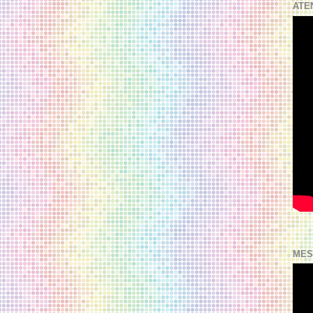
ATE
MES