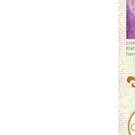
CHA
ENE
Ger