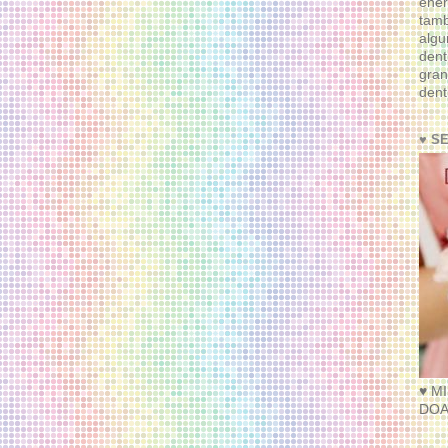
ener
tam
algu
dent
gran
dent
♥ S
♥ M
DOA