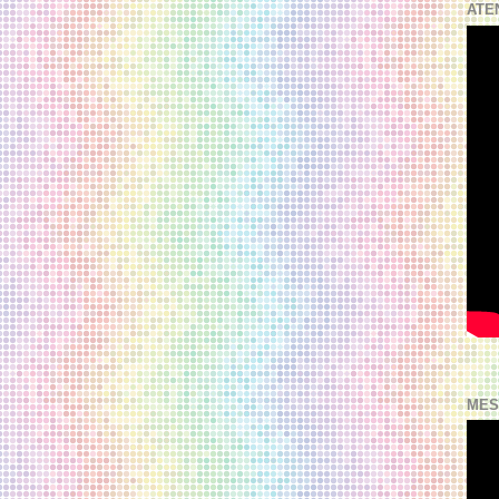
ATE
MES