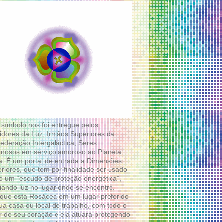
 símbolo nos foi entregue pelos
idores da Luz, Irmãos Superiores da
ederação Intergaláctica, Seres
nosos em serviço amoroso ao Planeta
a. É um portal de entrada a Dimensões
riores, que tem por finalidade ser usado
 um “escudo de proteção energética”,
diando luz no lugar onde se encontre.
que esta Rosácea em um lugar preferido
ua casa ou local de trabalho, com todo o
 de seu coração e ela atuará protegendo