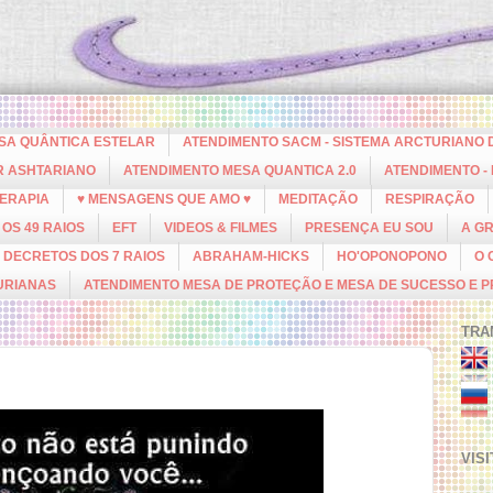
ESA QUÂNTICA ESTELAR
ATENDIMENTO SACM - SISTEMA ARCTURIANO 
R ASHTARIANO
ATENDIMENTO MESA QUANTICA 2.0
ATENDIMENTO -
ERAPIA
♥ MENSAGENS QUE AMO ♥
MEDITAÇÃO
RESPIRAÇÃO
OS 49 RAIOS
EFT
VIDEOS & FILMES
PRESENÇA EU SOU
A G
DECRETOS DOS 7 RAIOS
ABRAHAM-HICKS
HO'OPONOPONO
O 
URIANAS
ATENDIMENTO MESA DE PROTEÇÃO E MESA DE SUCESSO E 
TRA
VIS