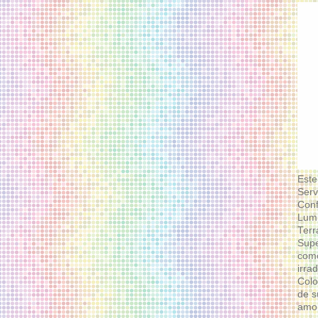
Este
Serv
Conf
Lumi
Terr
Supe
como
irra
Colo
de s
amor