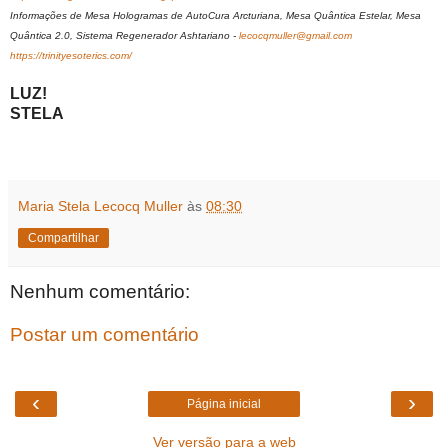
Informações de Mesa Hologramas de AutoCura Arcturiana, Mesa Quântica Estelar, Mesa
Quântica 2.0, Sistema Regenerador Ashtariano -
lecocqmuller@gmail.com
https://trinityesoterics.com/
LUZ!
STELA
Maria Stela Lecocq Muller
às
08:30
Compartilhar
Nenhum comentário:
Postar um comentário
‹
›
Página inicial
Ver versão para a web