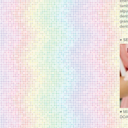
ener
tam
algu
dent
gran
dent
♥ S
♥ M
DOA