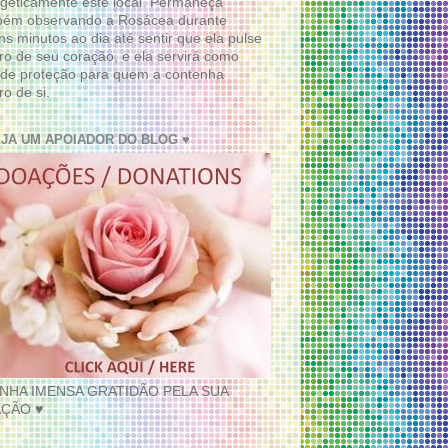
geticamente este local. Permaneça
bém observando a Rosácea durante
ns minutos ao dia até sentir que ela pulse
ro de seu coração, e ela servirá como
de proteção para quem a contenha
ro de si.
EJA UM APOIADOR DO BLOG ♥
INHA IMENSA GRATIDÃO PELA SUA
ÇÃO ♥