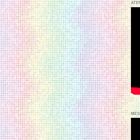
ATE
MES