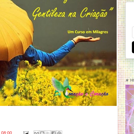
⚜️ H
s
08:00