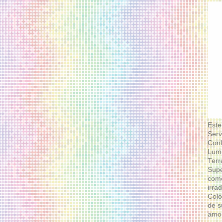
Este
Serv
Conf
Lumi
Terr
Supe
como
irra
Colo
de s
amor