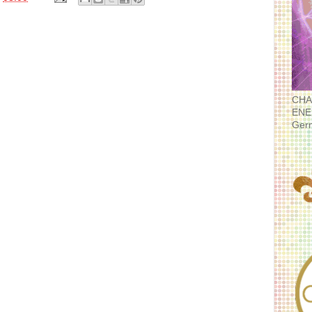
CHA
ENE
Ger