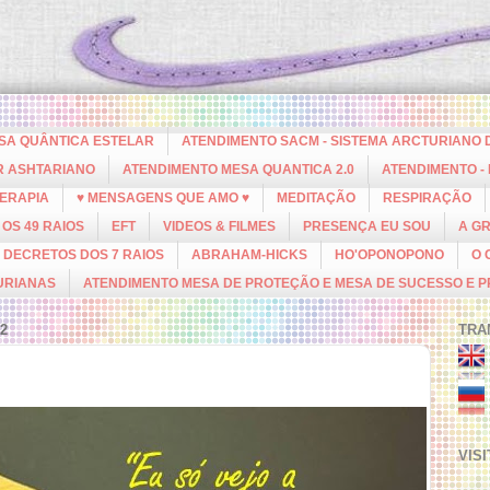
ESA QUÂNTICA ESTELAR
ATENDIMENTO SACM - SISTEMA ARCTURIANO 
R ASHTARIANO
ATENDIMENTO MESA QUANTICA 2.0
ATENDIMENTO -
ERAPIA
♥ MENSAGENS QUE AMO ♥
MEDITAÇÃO
RESPIRAÇÃO
OS 49 RAIOS
EFT
VIDEOS & FILMES
PRESENÇA EU SOU
A G
DECRETOS DOS 7 RAIOS
ABRAHAM-HICKS
HO'OPONOPONO
O 
URIANAS
ATENDIMENTO MESA DE PROTEÇÃO E MESA DE SUCESSO E 
2
TRA
VIS