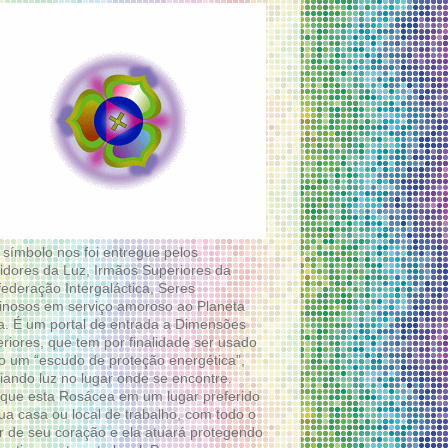
 símbolo nos foi entregue pelos
idores da Luz, Irmãos Superiores da
ederação Intergaláctica, Seres
nosos em serviço amoroso ao Planeta
a. É um portal de entrada a Dimensões
riores, que tem por finalidade ser usado
 um “escudo de proteção energética”,
diando luz no lugar onde se encontre.
que esta Rosácea em um lugar preferido
ua casa ou local de trabalho, com todo o
 de seu coração e ela atuará protegendo