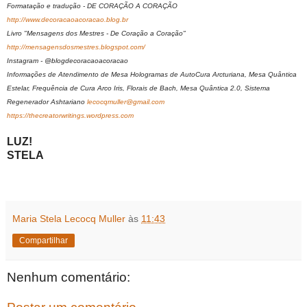
Formatação e tradução - DE CORAÇÃO A CORAÇÃO
http://www.decoracaoacoracao.blog.br
Livro "Mensagens dos Mestres - De Coração a Coração"
http://mensagensdosmestres.blogspot.com/
Instagram - @blogdecoracaoacoracao
Informações de Atendimento de Mesa Hologramas de AutoCura Arcturiana, Mesa Quântica
Estelar, Frequência de Cura Arco Iris, Florais de Bach, Mesa Quântica 2.0, Sistema
Regenerador Ashtariano
lecocqmuller@gmail.com
https://thecreatorwritings.wordpress.com
LUZ!
STELA
Maria Stela Lecocq Muller
às
11:43
Compartilhar
Nenhum comentário: