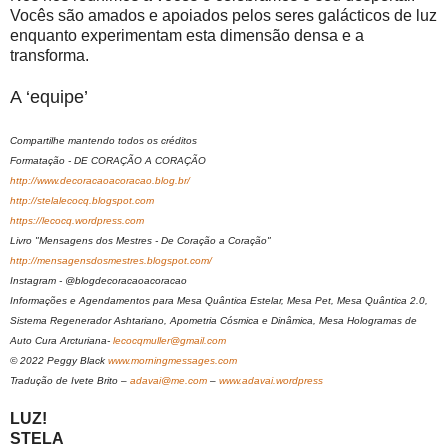
Vocês são amados e apoiados pelos seres galácticos de luz
enquanto experimentam esta dimensão densa e a
transforma.
A ‘equipe’
Compartilhe mantendo todos os créditos
Formatação - DE CORAÇÃO A CORAÇÃO
http://www.decoracaoacoracao.blog.br/
http://stelalecocq.blogspot.com
https://lecocq.wordpress.com
Livro "Mensagens dos Mestres - De Coração a Coração"
http://mensagensdosmestres.blogspot.com/
Instagram - @blogdecoracaoacoracao
Informações e Agendamentos para Mesa Quântica Estelar, Mesa Pet, Mesa Quântica 2.0,
Sistema Regenerador Ashtariano, Apometria Cósmica e Dinâmica, Mesa Hologramas de
Auto Cura Arcturiana-
lecocqmuller@gmail.com
© 2022 Peggy Black
www.morningmessages.com
Tradução de Ivete Brito –
adavai@me.com
–
www.adavai.wordpress
LUZ!
STELA