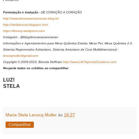
Formatação e tradução
- DE CORAÇÃO A CORAÇÃO
http://www.decoracaoacoracao.blog.br/
http://stelalecocq.blogspot.com
https://lecocq.wordpress.com
Instagram - @blogdecoracaoacoracao
Informações e Agendamentos para Mesa Quântica Estelar, Mesa Pet, Mesa Quântica 2.0,
Sistema Regenerador Ashtariano, Sistema Arcturiano de Cura Multidimensional -
lecocqmuller@gmail.com
Copyright © 2009-2023, Brenda Hoffman
http://www.LifeTapestryCreations.com
Respeite todos os créditos ao compartilhar
LUZ!
STELA
Maria Stela Lecocq Muller
às
16:27
Compartilhar