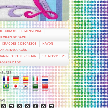
DE CURA MULTIDIMENSIONAL
 FLORAIS DE BACH
ORAÇÕES & DECRETOS
KRYON
RANDE INVOCAÇÃO
CAMINHO DO DESPERTAR
SALMOS 91 E 23
PROSPERIDADE
NSLATE
ITAS
0
7
3
8
1
0
7