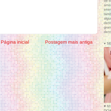
de s
amor
ener
tam
algu
dent
gran
dent
Página inicial
Postagem mais antiga
♥ S
♥ M
DOA