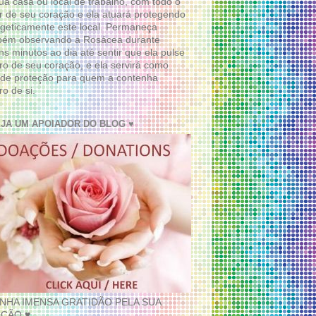
ua casa ou local de trabalho, com todo o
 de seu coração e ela atuará protegendo
geticamente este local. Permaneça
bém observando a Rosácea durante
ns minutos ao dia até sentir que ela pulse
ro de seu coração, e ela servirá como
de proteção para quem a contenha
ro de si.
EJA UM APOIADOR DO BLOG ♥
INHA IMENSA GRATIDÃO PELA SUA
ÇÃO ♥