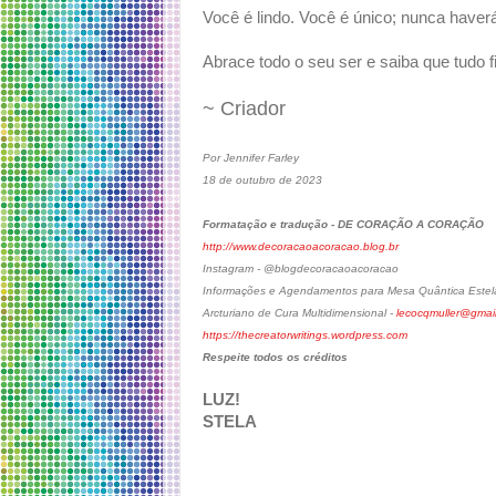
Você é lindo. Você é único; nunca haver
Abrace todo o seu ser e saiba que tudo 
~ Criador
Por Jennifer Farley
18 de outubro de 2023
Formatação e tradução - DE CORAÇÃO A CORAÇÃO
http://www.decoracaoacoracao.blog.br
Instagram - @blogdecoracaoacoracao
Informações e Agendamentos para Mesa Quântica Estela
Arcturiano de Cura Multidimensional -
lecocqmuller@gmai
https://thecreatorwritings.wordpress.com
Respeite todos os créditos
LUZ!
STELA