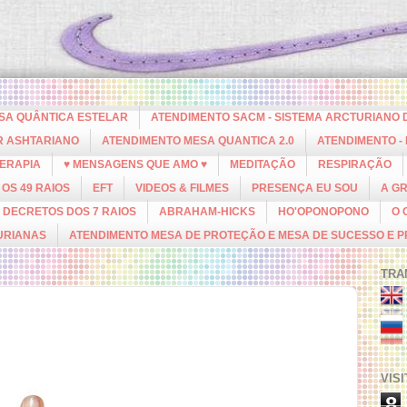
ESA QUÂNTICA ESTELAR
ATENDIMENTO SACM - SISTEMA ARCTURIANO 
R ASHTARIANO
ATENDIMENTO MESA QUANTICA 2.0
ATENDIMENTO -
ERAPIA
♥ MENSAGENS QUE AMO ♥
MEDITAÇÃO
RESPIRAÇÃO
OS 49 RAIOS
EFT
VIDEOS & FILMES
PRESENÇA EU SOU
A G
DECRETOS DOS 7 RAIOS
ABRAHAM-HICKS
HO'OPONOPONO
O 
URIANAS
ATENDIMENTO MESA DE PROTEÇÃO E MESA DE SUCESSO E 
TRA
VIS
8