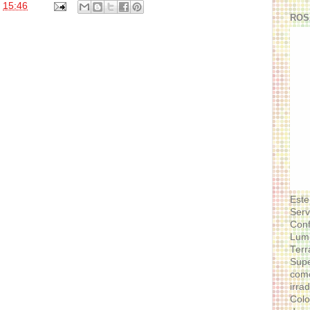
s
15:46
ROS
Este
Serv
Conf
Lumi
Terr
Supe
como
irra
Colo