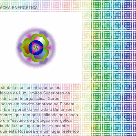
ÁCEA ENERGÉTICA
 símbolo nos foi entregue pelos
idores da Luz, Irmãos Superiores da
ederação Intergaláctica, Seres
nosos em serviço amoroso ao Planeta
a. É um portal de entrada a Dimensões
riores, que tem por finalidade ser usado
 um “escudo de proteção energética”,
diando luz no lugar onde se encontre.
que esta Rosácea em um lugar preferido