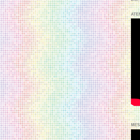
ATE
MES