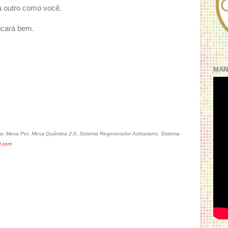
á outro como você.
ficará bem.
MAN
r, Mesa Pet, Mesa Quântica 2.0, Sistema Regenerador Ashtariano, Sistema
l.com