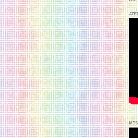
ATE
MES