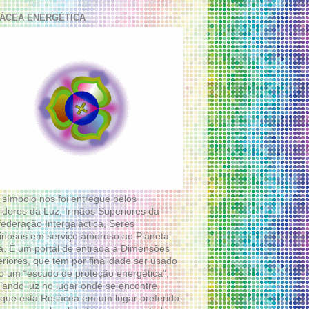
ÁCEA ENERGÉTICA
 símbolo nos foi entregue pelos
idores da Luz, Irmãos Superiores da
ederação Intergaláctica, Seres
nosos em serviço amoroso ao Planeta
a. É um portal de entrada a Dimensões
riores, que tem por finalidade ser usado
 um “escudo de proteção energética”,
diando luz no lugar onde se encontre.
que esta Rosácea em um lugar preferido