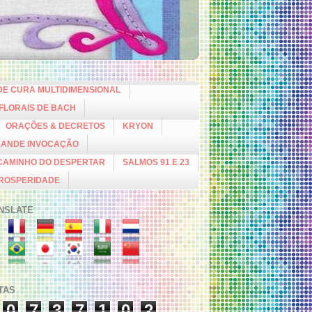
DE CURA MULTIDIMENSIONAL
 FLORAIS DE BACH
ORAÇÕES & DECRETOS
KRYON
RANDE INVOCAÇÃO
CAMINHO DO DESPERTAR
SALMOS 91 E 23
PROSPERIDADE
NSLATE
ITAS
0
7
3
7
1
0
2