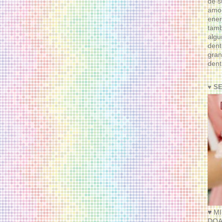
de s
amor
ener
tam
algu
dent
gran
dent
♥ S
♥ M
DOA