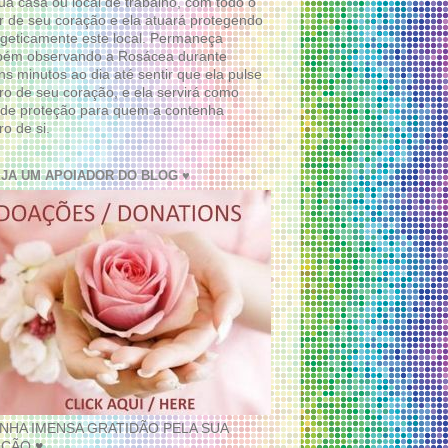
ua casa ou local de trabalho, com todo o
 de seu coração e ela atuará protegendo
geticamente este local. Permaneça
bém observando a Rosácea durante
ns minutos ao dia até sentir que ela pulse
ro de seu coração, e ela servirá como
de proteção para quem a contenha
ro de si.
EJA UM APOIADOR DO BLOG ♥
INHA IMENSA GRATIDÃO PELA SUA
ÇÃO ♥