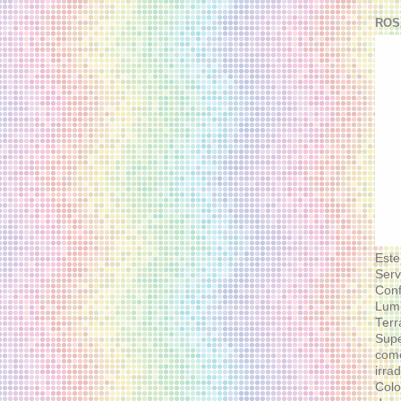
ROS
Este
Serv
Conf
Lumi
Terr
Supe
como
irra
Colo