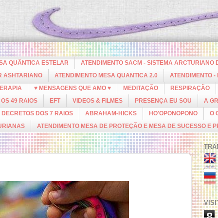
ESA QUÂNTICA ESTELAR
ATENDIMENTO SACM - SISTEMA ARCTURIANO 
R ASHTARIANO
ATENDIMENTO MESA QUANTICA 2.0
ATENDIMENTO -
ERAPIA
♥ MENSAGENS QUE AMO ♥
MEDITAÇÃO
RESPIRAÇÃO
OS 49 RAIOS
EFT
VIDEOS & FILMES
PRESENÇA EU SOU
A G
DECRETOS DOS 7 RAIOS
ABRAHAM-HICKS
HO'OPONOPONO
O 
URIANAS
ATENDIMENTO MESA DE PROTEÇÃO E MESA DE SUCESSO E 
TRA
VIS
8