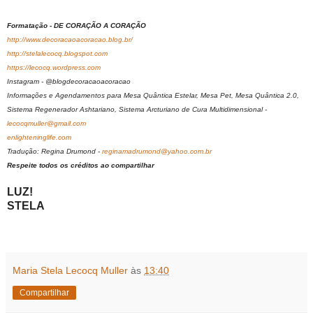
Formatação - DE CORAÇÃO A CORAÇÃO
http://www.decoracaoacoracao.blog.br/
http://stelalecocq.blogspot.com
https://lecocq.wordpress.com
Instagram - @blogdecoracaoacoracao
Informações e Agendamentos para Mesa Quântica Estelar, Mesa Pet, Mesa Quântica 2.0,
Sistema Regenerador Ashtariano, Sistema Arcturiano de Cura Multidimensional -
lecocqmuller@gmail.com
enlighteninglife.com
Tradução: Regina Drumond -
reginamadrumond@yahoo.com.br
Respeite todos os créditos ao compartilhar
LUZ!
STELA
Maria Stela Lecocq Muller
às
13:40
Compartilhar