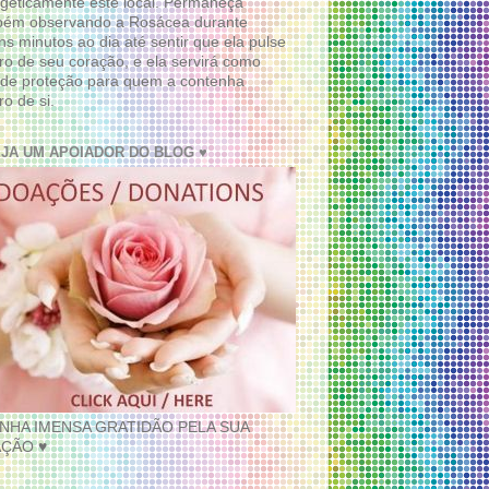
geticamente este local. Permaneça
bém observando a Rosácea durante
ns minutos ao dia até sentir que ela pulse
ro de seu coração, e ela servirá como
de proteção para quem a contenha
ro de si.
EJA UM APOIADOR DO BLOG ♥
INHA IMENSA GRATIDÃO PELA SUA
ÇÃO ♥