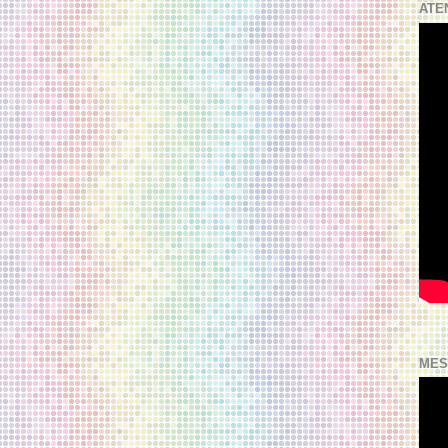
ATE
MES