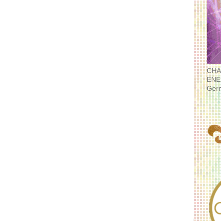
CHA
ENE
Ger