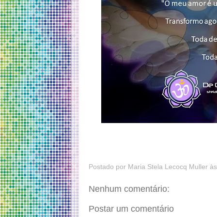
Postado por
Maria Stela Lecocq Muller
à
Nenhum comentário:
Postar um comentário