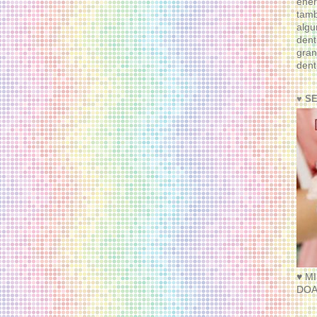
ener
tam
algu
dent
gran
dent
♥ S
♥ M
DOA