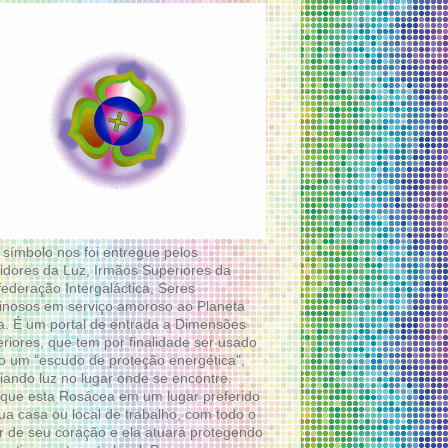
 símbolo nos foi entregue pelos
idores da Luz, Irmãos Superiores da
ederação Intergaláctica, Seres
nosos em serviço amoroso ao Planeta
a. É um portal de entrada a Dimensões
riores, que tem por finalidade ser usado
 um “escudo de proteção energética”,
diando luz no lugar onde se encontre.
que esta Rosácea em um lugar preferido
ua casa ou local de trabalho, com todo o
 de seu coração e ela atuará protegendo