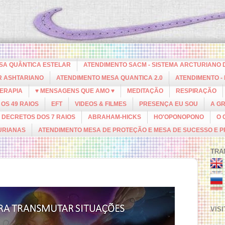
ESA QUÂNTICA ESTELAR
ATENDIMENTO SACM - SISTEMA ARCTURIANO 
R ASHTARIANO
ATENDIMENTO MESA QUANTICA 2.0
ATENDIMENTO -
ERAPIA
♥ MENSAGENS QUE AMO ♥
MEDITAÇÃO
RESPIRAÇÃO
OS 49 RAIOS
EFT
VIDEOS & FILMES
PRESENÇA EU SOU
A G
DECRETOS DOS 7 RAIOS
ABRAHAM-HICKS
HO'OPONOPONO
O 
URIANAS
ATENDIMENTO MESA DE PROTEÇÃO E MESA DE SUCESSO E 
TRA
VIS