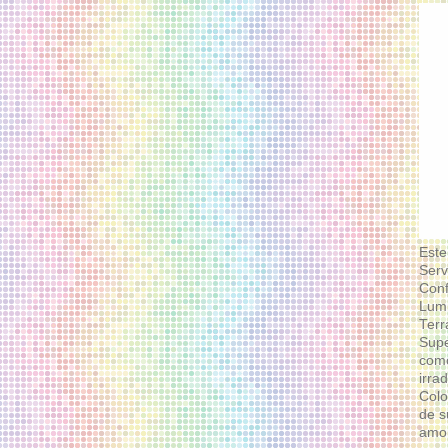
Este
Serv
Conf
Lumi
Terr
Supe
como
irra
Colo
de s
amor