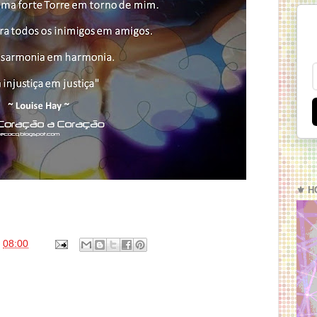
⚜️ H
s
08:00