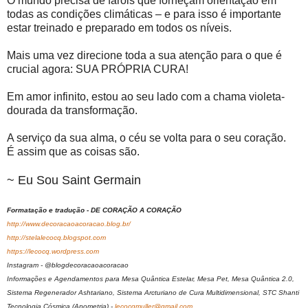
O mundo precisa de faróis que forneçam orientação em
todas as condições climáticas – e para isso é importante
estar treinado e preparado em todos os níveis.
Mais uma vez direcione toda a sua atenção para o que é
crucial agora: SUA PRÓPRIA CURA!
Em amor infinito, estou ao seu lado com a chama violeta-
dourada da transformação.
A serviço da sua alma, o céu se volta para o seu coração.
É assim que as coisas são.
~ Eu Sou Saint Germain
Formatação e tradução - DE CORAÇÃO A CORAÇÃO
http://www.decoracaoacoracao.blog.br/
http://stelalecocq.blogspot.com
https://lecocq.wordpress.com
Instagram - @blogdecoracaoacoracao
Informações e Agendamentos para Mesa Quântica Estelar, Mesa Pet, Mesa Quântica 2.0,
Sistema Regenerador Ashtariano, Sistema Arcturiano de Cura Multidimensional, STC Shanti
Tecnologia Cósmica (Apometria) -
lecocqmuller@gmail.com