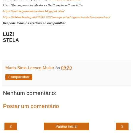
Livro "Mensagens dos Mestres - De Coração a Coração" -
https://mensagensdosmestres.blogspot.com/
https://lichtweltverlag.at/2023/12/22/was-geschieht-gerade-mit-den-menschen/
Respeite todos os créditos ao compartilhar
LUZ!
STELA
Maria Stela Lecocq Muller
às
09:30
Compartilhar
Nenhum comentário:
Postar um comentário
‹
›
Página inicial