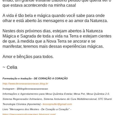
então, um grande visitante Babuíno peludo que queria ver o
que estava acontecendo na minha casa!
A vida é tão bela e mágica quando você sabe para onde
olhar e está aberto às mensagens e ao amor da Natureza.
Nestes dois próximos dias, estejam abertos à Natureza
Mágica e Sagrada de toda a vida na Terra e estejam cientes
de que, à medida que a Nova Terra se ancorar e se
manifestar, teremos mais dessas experiências mágicas.
Amor e bênçãos para todos.
~ Celia
Formatação e tradução - DE CORAÇÃO A CORAÇÃO
http://www.decoracaoacoracao.blog.br
Instagram - @blogdecoracaoacoracao
Informações e Agendamentos para Mesa Quântica Estelar, Mesa Pet, Mesa Quântica 2.0,
Sistema Regenerador Ashtariano, Sistema Arcturiano de Cura Multidimensional, STC Shanti
Tecnologia Cósmica (Apometria) -
lecocqmuller@gmail.com
Livro "Mensagens dos Mestres - De Coração a Coração" -
https://mensagensdosmestres.blogspot.com/